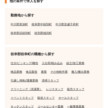
他の条件で求人を探す
勤務地から探す
中川郡美深町
枝幸郡中頓別町
中川郡音威子府村
枝幸郡浜頓別町
紋別郡雄武町
枝幸郡枝幸町の職種から探す
仕分/ピッキング/梱包
入出荷/積み込み
組立/加工業務
検品業務
食品製造
農業
その他軽作業
搬入/搬出業務
引越し/移転/運搬業務
清掃スタッフ
クリーニング（洗濯業）
レジスタッフ
販売スタッフ
イベントスタッフ
販促スタッフ
ホールスタッフ
キッチンスタッフ
コールセンター業務
一般事務業務