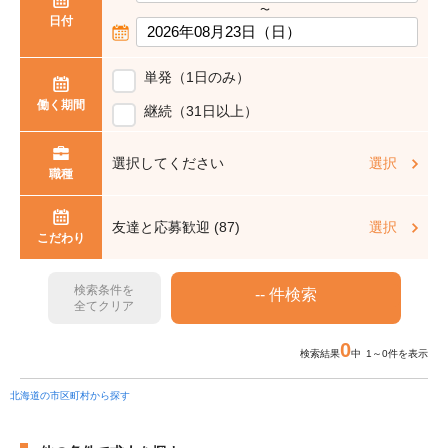
〜
日付
単発（1日のみ）
働く期間
継続（31日以上）
選択してください
選択
職種
友達と応募歓迎 (87)
選択
こだわり
検索条件を
全てクリア
0
検索結果
中 1～0件を表示
北海道の市区町村から探す