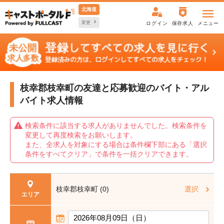
北海道
変更
ログイン
保存求人
メニュー
枝幸郡枝幸町の友達と応募歓迎の
バイト・アル
バイト求人情報
検索条件に該当する求人がありませんでした。検索条件を
変更して再度検索をお願いします。
また、全求人を対象にする場合は条件欄下部にある「選択
条件をすべてクリア」で条件を一括クリアできます。
枝幸郡枝幸町 (0)
選択
エリア