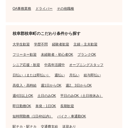
OA事務業務
ドライバー
その他職種
枝幸郡枝幸町のこだわり条件から探す
大学生歓迎
学歴不問
経験者歓迎
主婦・主夫歓迎
フリーター歓迎
未経験者・初心者OK
ブランクOK
シニア応援・歓迎
中高年活躍中
オープニングスタッフ
日払い（または即払い）
週払い
月払い
給与即払い
高収入・高時給
週1日からOK
週2、3日からOK
週4日以上OK
土日のみOK
平日のみOK（土日祝休み）
即日勤務OK
単発・1日OK
長期歓迎
短時間勤務（1日4h以内）
バイク・車通勤OK
駅チカ・駅ナカ
交通費支給
送迎あり