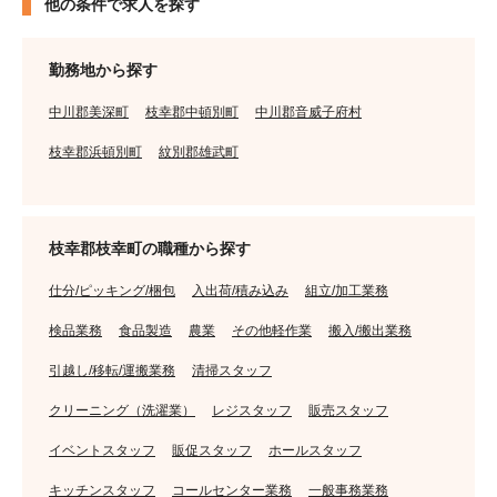
他の条件で求人を探す
勤務地から探す
中川郡美深町
枝幸郡中頓別町
中川郡音威子府村
枝幸郡浜頓別町
紋別郡雄武町
枝幸郡枝幸町の職種から探す
仕分/ピッキング/梱包
入出荷/積み込み
組立/加工業務
検品業務
食品製造
農業
その他軽作業
搬入/搬出業務
引越し/移転/運搬業務
清掃スタッフ
クリーニング（洗濯業）
レジスタッフ
販売スタッフ
イベントスタッフ
販促スタッフ
ホールスタッフ
キッチンスタッフ
コールセンター業務
一般事務業務