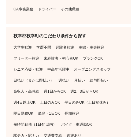
OA事務業務
ドライバー
その他職種
枝幸郡枝幸町のこだわり条件から探す
大学生歓迎
学歴不問
経験者歓迎
主婦・主夫歓迎
フリーター歓迎
未経験者・初心者OK
ブランクOK
シニア応援・歓迎
中高年活躍中
オープニングスタッフ
日払い（または即払い）
週払い
月払い
給与即払い
高収入・高時給
週1日からOK
週2、3日からOK
週4日以上OK
土日のみOK
平日のみOK（土日祝休み）
即日勤務OK
単発・1日OK
長期歓迎
短時間勤務（1日4h以内）
バイク・車通勤OK
駅チカ・駅ナカ
交通費支給
送迎あり