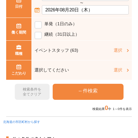
〜
日付
単発（1日のみ）
働く期間
継続（31日以上）
イベントスタッフ (63)
選択
職種
選択してください
選択
こだわり
検索条件を
全てクリア
0
検索結果
中 1～0件を表示
北海道の市区町村から探す