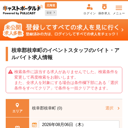
北海道
変更
ログイン
保存求人
メニュー
枝幸郡枝幸町のイベントスタッフの
バイト・ア
ルバイト求人情報
検索条件に該当する求人がありませんでした。検索条件を
変更して再度検索をお願いします。
また、全求人を対象にする場合は条件欄下部にある「選択
条件をすべてクリア」で条件を一括クリアできます。
枝幸郡枝幸町 (0)
選択
エリア