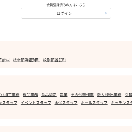
会員登録済みの方はこちら
ログイン
子府村
枝幸郡浜頓別町
紋別郡雄武町
立/加工業務
検品業務
食品製造
農業
その他軽作業
搬入/搬出業務
引越
売スタッフ
イベントスタッフ
販促スタッフ
ホールスタッフ
キッチンス