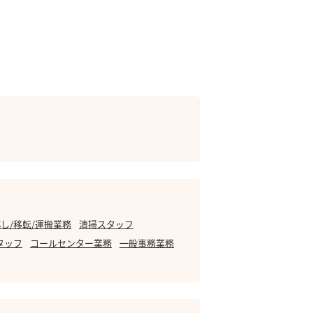
し/移転/運搬業務
清掃スタッフ
タッフ
コールセンター業務
一般事務業務