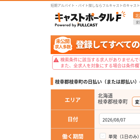
短期アルバイト・バイト探しならフルキャストのキャスト
北
変
検索条件に該当する求人がありませんで
また、全求人を対象にする場合は条件欄
枝幸郡枝幸町の日払い（または即払い）
北海道
エリア
枝幸郡枝幸町
変
日付
働く期間
単発（1日のみ