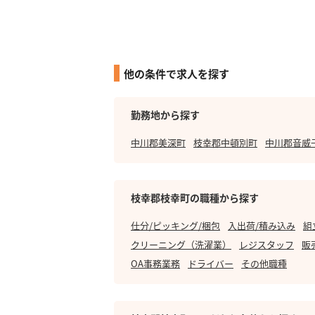
他の条件で求人を探す
勤務地から探す
中川郡美深町
枝幸郡中頓別町
中川郡音威
枝幸郡枝幸町の職種から探す
仕分/ピッキング/梱包
入出荷/積み込み
組
クリーニング（洗濯業）
レジスタッフ
販
OA事務業務
ドライバー
その他職種