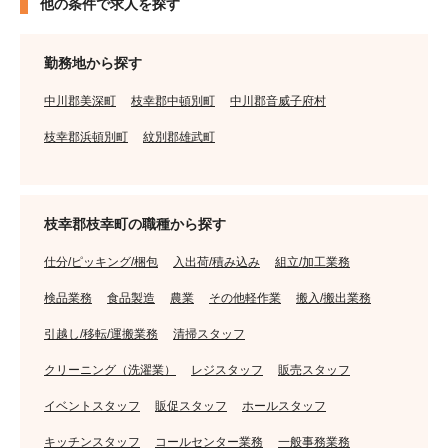
他の条件で求人を探す
勤務地から探す
中川郡美深町
枝幸郡中頓別町
中川郡音威子府村
枝幸郡浜頓別町
紋別郡雄武町
枝幸郡枝幸町の職種から探す
仕分/ピッキング/梱包
入出荷/積み込み
組立/加工業務
検品業務
食品製造
農業
その他軽作業
搬入/搬出業務
引越し/移転/運搬業務
清掃スタッフ
クリーニング（洗濯業）
レジスタッフ
販売スタッフ
イベントスタッフ
販促スタッフ
ホールスタッフ
キッチンスタッフ
コールセンター業務
一般事務業務