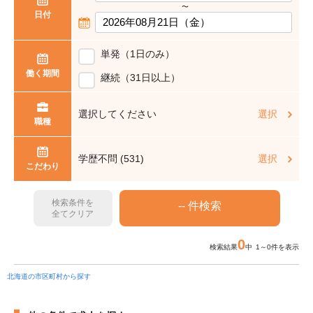
〜
日付
単発（1日のみ）
働く期間
継続（31日以上）
選択してください
選択
職種
学歴不問 (531)
選択
こだわり
検索条件を
全てクリア
0
検索結果
中 1～0件を表示
北海道の市区町村から探す