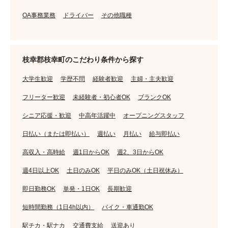
OA事務業務
ドライバー
その他職種
枝幸郡枝幸町のこだわり条件から探す
大学生歓迎
学歴不問
経験者歓迎
主婦・主夫歓迎
フリーター歓迎
未経験者・初心者OK
ブランクOK
シニア応援・歓迎
中高年活躍中
オープニングスタッフ
日払い（または即払い）
週払い
月払い
給与即払い
高収入・高時給
週1日からOK
週2、3日からOK
週4日以上OK
土日のみOK
平日のみOK（土日祝休み）
即日勤務OK
単発・1日OK
長期歓迎
短時間勤務（1日4h以内）
バイク・車通勤OK
駅チカ・駅ナカ
交通費支給
送迎あり