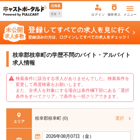
北海道
変更
ログイン
保存求人
メニュー
枝幸郡枝幸町の学歴不問の
バイト・アルバイト
求人情報
検索条件に該当する求人がありませんでした。検索条件を
変更して再度検索をお願いします。
また、全求人を対象にする場合は条件欄下部にある「選択
条件をすべてクリア」で条件を一括クリアできます。
枝幸郡枝幸町 (0)
選択
エリア