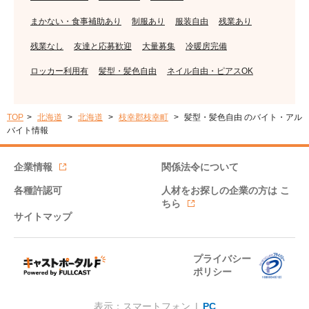
まかない・食事補助あり
制服あり
服装自由
残業あり
残業なし
友達と応募歓迎
大量募集
冷暖房完備
ロッカー利用有
髪型・髪色自由
ネイル自由・ピアスOK
TOP
北海道
北海道
枝幸郡枝幸町
髪型・髪色自由 のバイト・アル
バイト情報
企業情報
関係法令について
各種許認可
人材をお探しの企業の方は
こ
ちら
サイトマップ
プライバシー
ポリシー
表示：スマートフォン |
PC