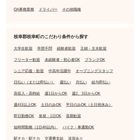
OA事務業務
ドライバー
その他職種
枝幸郡枝幸町のこだわり条件から探す
大学生歓迎
学歴不問
経験者歓迎
主婦・主夫歓迎
フリーター歓迎
未経験者・初心者OK
ブランクOK
シニア応援・歓迎
中高年活躍中
オープニングスタッフ
日払い（または即払い）
週払い
月払い
給与即払い
高収入・高時給
週1日からOK
週2、3日からOK
週4日以上OK
土日のみOK
平日のみOK（土日祝休み）
即日勤務OK
単発・1日OK
長期歓迎
短時間勤務（1日4h以内）
バイク・車通勤OK
駅チカ・駅ナカ
交通費支給
送迎あり