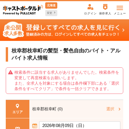
北海道
変更
ログイン
保存求人
メニュー
枝幸郡枝幸町の髪型・髪色自由の
バイト・アル
バイト求人情報
検索条件に該当する求人がありませんでした。検索条件を
変更して再度検索をお願いします。
また、全求人を対象にする場合は条件欄下部にある「選択
条件をすべてクリア」で条件を一括クリアできます。
枝幸郡枝幸町 (0)
選択
エリア