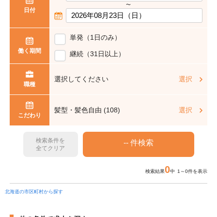
〜
日付
単発（1日のみ）
働く期間
継続（31日以上）
選択してください
選択
職種
髪型・髪色自由 (108)
選択
こだわり
検索条件を
全てクリア
0
検索結果
中 1～0件を表示
北海道の市区町村から探す