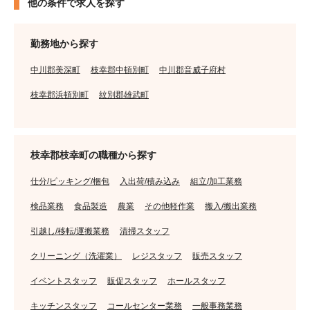
他の条件で求人を探す
勤務地から探す
中川郡美深町
枝幸郡中頓別町
中川郡音威子府村
枝幸郡浜頓別町
紋別郡雄武町
枝幸郡枝幸町の職種から探す
仕分/ピッキング/梱包
入出荷/積み込み
組立/加工業務
検品業務
食品製造
農業
その他軽作業
搬入/搬出業務
引越し/移転/運搬業務
清掃スタッフ
クリーニング（洗濯業）
レジスタッフ
販売スタッフ
イベントスタッフ
販促スタッフ
ホールスタッフ
キッチンスタッフ
コールセンター業務
一般事務業務