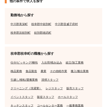
他の条件で求人を探す
勤務地から探す
中川郡美深町
枝幸郡中頓別町
中川郡音威子府村
枝幸郡浜頓別町
紋別郡雄武町
枝幸郡枝幸町の職種から探す
仕分/ピッキング/梱包
入出荷/積み込み
組立/加工業務
検品業務
食品製造
農業
その他軽作業
搬入/搬出業務
引越し/移転/運搬業務
清掃スタッフ
クリーニング（洗濯業）
レジスタッフ
販売スタッフ
イベントスタッフ
販促スタッフ
ホールスタッフ
キッチンスタッフ
コールセンター業務
一般事務業務