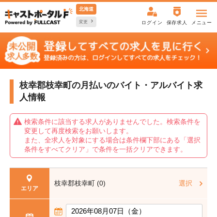
北海道
変更
ログイン
保存求人
メニュー
枝幸郡枝幸町の月払いの
バイト・アルバイト求
人情報
検索条件に該当する求人がありませんでした。検索条件を
変更して再度検索をお願いします。
また、全求人を対象にする場合は条件欄下部にある「選択
条件をすべてクリア」で条件を一括クリアできます。
枝幸郡枝幸町 (0)
選択
エリア