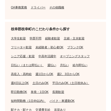
OA事務業務
ドライバー
その他職種
枝幸郡枝幸町のこだわり条件から探す
大学生歓迎
学歴不問
経験者歓迎
主婦・主夫歓迎
フリーター歓迎
未経験者・初心者OK
ブランクOK
シニア応援・歓迎
中高年活躍中
オープニングスタッフ
日払い（または即払い）
週払い
月払い
給与即払い
高収入・高時給
週1日からOK
週2、3日からOK
週4日以上OK
土日のみOK
平日のみOK（土日祝休み）
即日勤務OK
単発・1日OK
長期歓迎
短時間勤務（1日4h以内）
バイク・車通勤OK
駅チカ・駅ナカ
交通費支給
送迎あり