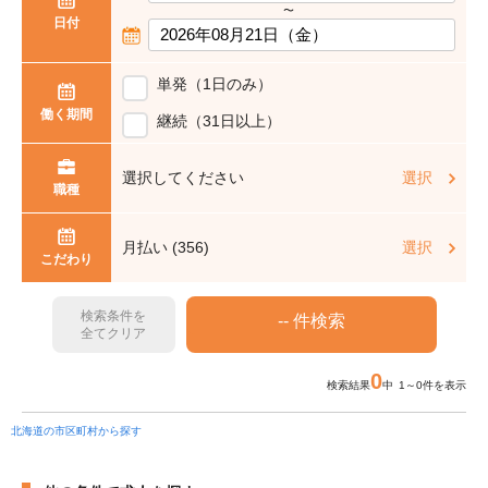
〜
日付
単発（1日のみ）
働く期間
継続（31日以上）
選択してください
選択
職種
月払い (356)
選択
こだわり
検索条件を
全てクリア
0
検索結果
中 1～0件を表示
北海道の市区町村から探す