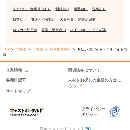
まかない・食事補助あり
制服あり
服装自由
残業あり
残業なし
友達と応募歓迎
大量募集
冷暖房完備
ロッカー利用有
髪型・髪色自由
ネイル自由・ピアスOK
TOP
北海道
北海道
枝幸郡枝幸町
月払い のバイト・アルバイト情
報
企業情報
関係法令について
各種許認可
人材をお探しの企業の方は
こ
ちら
サイトマップ
プライバシー
ポリシー
表示：スマートフォン |
PC