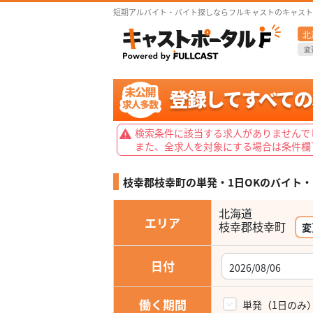
短期アルバイト・バイト探しならフルキャストのキャスト
北
変
検索条件に該当する求人がありませんで
また、全求人を対象にする場合は条件欄
枝幸郡枝幸町の単発・1日OKの
バイト・
北海道
エリア
枝幸郡枝幸町
変
日付
働く期間
単発（1日のみ