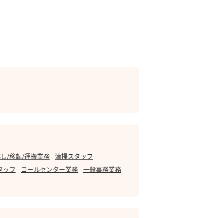
し/移転/運搬業務
清掃スタッフ
タッフ
コールセンター業務
一般事務業務