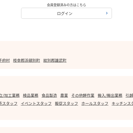
会員登録済みの方はこちら
ログイン
子府村
枝幸郡浜頓別町
紋別郡雄武町
立/加工業務
検品業務
食品製造
農業
その他軽作業
搬入/搬出業務
引越
売スタッフ
イベントスタッフ
販促スタッフ
ホールスタッフ
キッチンス