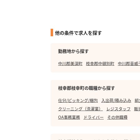
他の条件で求人を探す
勤務地から探す
中川郡美深町
枝幸郡中頓別町
中川郡音威
枝幸郡枝幸町の職種から探す
仕分/ピッキング/梱包
入出荷/積み込み
組
クリーニング（洗濯業）
レジスタッフ
販
OA事務業務
ドライバー
その他職種