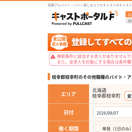
短期アルバイト・バイト探しならフルキャストのキャスト
北
変
検索条件に該当する求人がありませんで
また、全求人を対象にする場合は条件欄
枝幸郡枝幸町のその他職種の
バイト・ア
北海道
エリア
枝幸郡枝幸町
変
日付
働く期間
単発（1日のみ