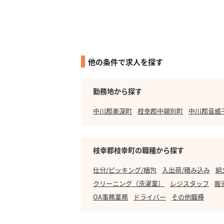
他の条件で求人を探す
勤務地から探す
中川郡美深町
枝幸郡中頓別町
中川郡音威
枝幸郡枝幸町の職種から探す
仕分/ピッキング/梱包
入出荷/積み込み
組
クリーニング（洗濯業）
レジスタッフ
販
OA事務業務
ドライバー
その他職種