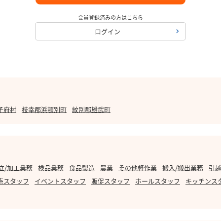
会員登録済みの方はこちら
ログイン
子府村
枝幸郡浜頓別町
紋別郡雄武町
立/加工業務
検品業務
食品製造
農業
その他軽作業
搬入/搬出業務
引越
売スタッフ
イベントスタッフ
販促スタッフ
ホールスタッフ
キッチンス