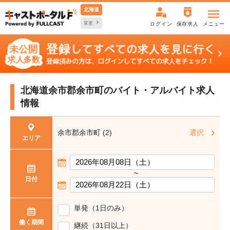
北海道
変更
ログイン
保存求人
メニュー
北海道余市郡余市町の
バイト・アルバイト求人
情報
余市郡余市町 (2)
選択
エリア
〜
日付
単発（1日のみ）
働く期間
継続（31日以上）