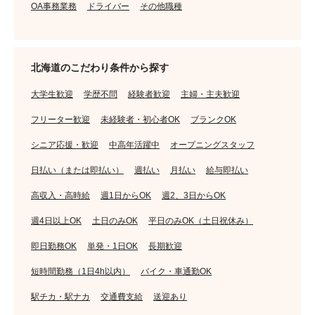
OA事務業務
ドライバー
その他職種
北海道のこだわり条件から探す
大学生歓迎
学歴不問
経験者歓迎
主婦・主夫歓迎
フリーター歓迎
未経験者・初心者OK
ブランクOK
シニア応援・歓迎
中高年活躍中
オープニングスタッフ
日払い（または即払い）
週払い
月払い
給与即払い
高収入・高時給
週1日からOK
週2、3日からOK
週4日以上OK
土日のみOK
平日のみOK（土日祝休み）
即日勤務OK
単発・1日OK
長期歓迎
短時間勤務（1日4h以内）
バイク・車通勤OK
駅チカ・駅ナカ
交通費支給
送迎あり