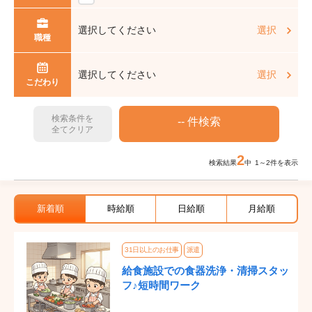
選択してください
選択
職種
選択してください
選択
こだわり
検索条件を
全てクリア
2
検索結果
中 1～2件を表示
新着順
時給順
日給順
月給順
31日以上のお仕事
派遣
給食施設での食器洗浄・清掃スタッ
フ♪短時間ワーク