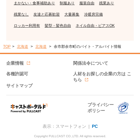
まかない・食事補助あり
制服あり
服装自由
残業あり
残業なし
友達と応募歓迎
大量募集
冷暖房完備
ロッカー利用有
髪型・髪色自由
ネイル自由・ピアスOK
TOP
北海道
北海道
余市郡余市町のバイト・アルバイト情報
企業情報
関係法令について
各種許認可
人材をお探しの企業の方は
こ
ちら
サイトマップ
プライバシー
ポリシー
表示：スマートフォン |
PC
Copyright FULLCAST CO.,LTD. All rights reserved.