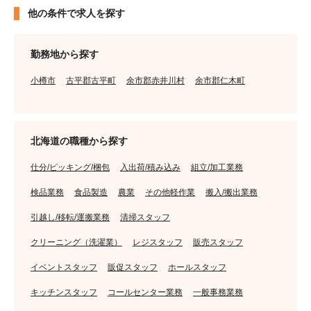
他の条件で求人を探す
勤務地から探す
小樽市
古平郡古平町
余市郡赤井川村
余市郡仁木町
北海道の職種から探す
仕分/ピッキング/梱包
入出荷/積み込み
組立/加工業務
検品業務
食品製造
農業
その他軽作業
搬入/搬出業務
引越し/移転/運搬業務
清掃スタッフ
クリーニング（洗濯業）
レジスタッフ
販売スタッフ
イベントスタッフ
販促スタッフ
ホールスタッフ
キッチンスタッフ
コールセンター業務
一般事務業務