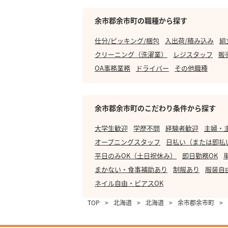
余市郡余市町の職種から探す
仕分/ピッキング/梱包
入出荷/積み込み
組
クリーニング（洗濯業）
レジスタッフ
販
OA事務業務
ドライバー
その他職種
余市郡余市町のこだわり条件から探す
大学生歓迎
学歴不問
経験者歓迎
主婦・
オープニングスタッフ
日払い（または即払
平日のみOK（土日祝休み）
即日勤務OK
まかない・食事補助あり
制服あり
服装自
ネイル自由・ピアスOK
TOP
>
北海道
>
北海道
>
余市郡余市町
>