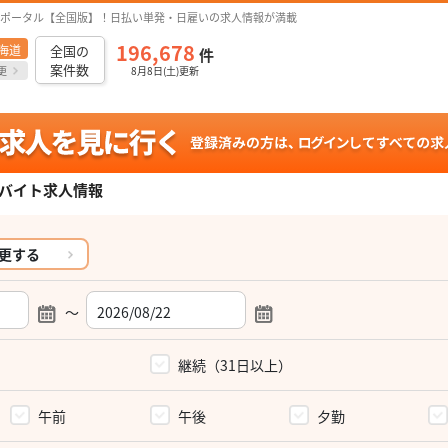
ポータル【全国版】！日払い単発・日雇いの求人情報が満載
196,678
海道
全国の
件
案件数
更
8月8日(土)更新
バイト求人情報
更する
～
）
継続（31日以上）
午前
午後
夕勤