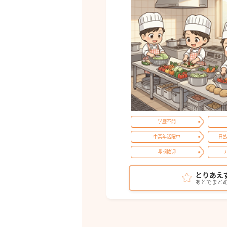
学歴不問
中高年活躍中
日
長期歓迎
とりあえ
あとでまと