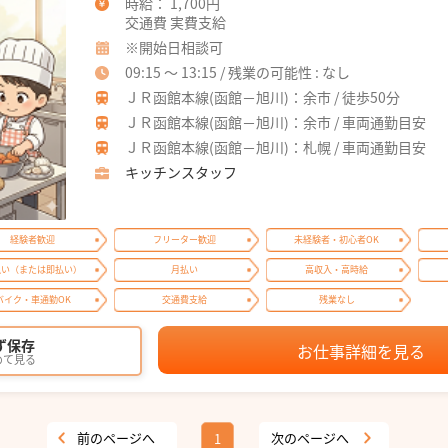
時給： 1,700円
交通費 実費支給
※開始日相談可
09:15 ～ 13:15 / 残業の可能性 : なし
ＪＲ函館本線(函館－旭川)：余市 / 徒歩50分
ＪＲ函館本線(函館－旭川)：余市 / 車両通勤目安
ＪＲ函館本線(函館－旭川)：札幌 / 車両通勤目安
キッチンスタッフ
経験者歓迎
フリーター歓迎
未経験者・初心者OK
払い（または即払い）
月払い
高収入・高時給
バイク・車通勤OK
交通費支給
残業なし
ず保存
お仕事詳細を見る
めて見る
前のページへ
次のページへ
1