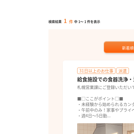
1
件
検索結果
中
1
～
1
件を表示
新着順
31日以上のお仕事
派遣
給食施設での食器洗浄・
札幌営業課にご登録いただい
■□ここがポイント□■
・未経験から始められるカン
・午前中のみ！家事やプライ
・週4日～5日勤...