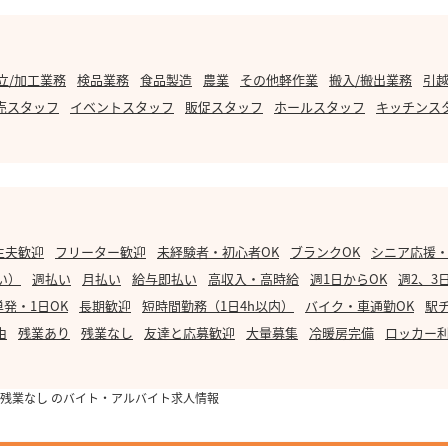
立/加工業務
検品業務
食品製造
農業
その他軽作業
搬入/搬出業務
引越
売スタッフ
イベントスタッフ
販促スタッフ
ホールスタッフ
キッチンス
主夫歓迎
フリーター歓迎
未経験者・初心者OK
ブランクOK
シニア応援
い）
週払い
月払い
給与即払い
高収入・高時給
週1日からOK
週2、3
単発・1日OK
長期歓迎
短時間勤務（1日4h以内）
バイク・車通勤OK
駅
由
残業あり
残業なし
友達と応募歓迎
大量募集
冷暖房完備
ロッカー
残業なし のバイト・アルバイト求人情報