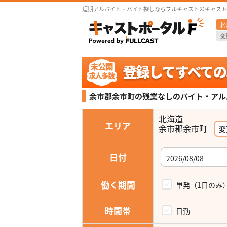
短期アルバイト・バイト探しならフルキャストのキャスト
北
変
余市郡余市町の残業なしの
バイト・アル
北海道
エリア
変
日付
働く期間
単発（1日のみ
時間帯
日勤