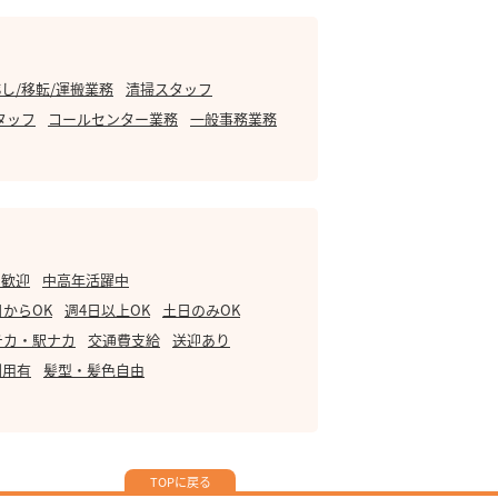
し/移転/運搬業務
清掃スタッフ
タッフ
コールセンター業務
一般事務業務
・歓迎
中高年活躍中
日からOK
週4日以上OK
土日のみOK
チカ・駅ナカ
交通費支給
送迎あり
利用有
髪型・髪色自由
TOPに戻る