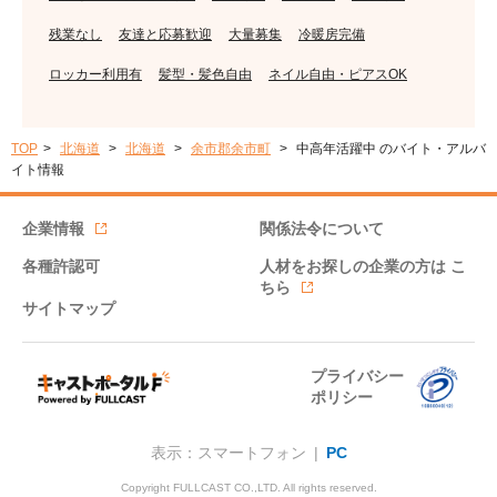
残業なし
友達と応募歓迎
大量募集
冷暖房完備
ロッカー利用有
髪型・髪色自由
ネイル自由・ピアスOK
TOP
北海道
北海道
余市郡余市町
中高年活躍中 のバイト・アルバ
イト情報
企業情報
関係法令について
各種許認可
人材をお探しの企業の方は
こ
ちら
サイトマップ
プライバシー
ポリシー
表示：スマートフォン |
PC
Copyright FULLCAST CO.,LTD. All rights reserved.