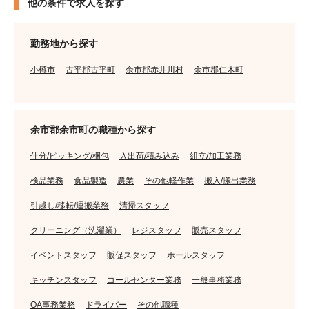
他の条件で求人を探す
勤務地から探す
小樽市
古平郡古平町
余市郡赤井川村
余市郡仁木町
余市郡余市町の職種から探す
仕分/ピッキング/梱包
入出荷/積み込み
組立/加工業務
検品業務
食品製造
農業
その他軽作業
搬入/搬出業務
引越し/移転/運搬業務
清掃スタッフ
クリーニング（洗濯業）
レジスタッフ
販売スタッフ
イベントスタッフ
販促スタッフ
ホールスタッフ
キッチンスタッフ
コールセンター業務
一般事務業務
OA事務業務
ドライバー
その他職種