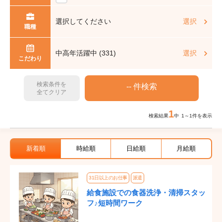
選択してください
選択
職種
中高年活躍中 (331)
選択
こだわり
検索条件を
全てクリア
1
検索結果
中 1～1件を表示
新着順
時給順
日給順
月給順
31日以上のお仕事
派遣
給食施設での食器洗浄・清掃スタッ
フ♪短時間ワーク