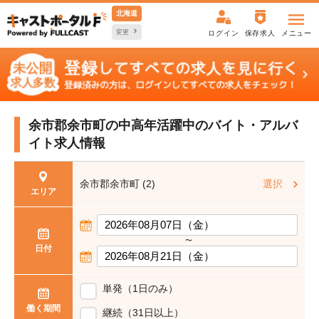
北海道
変更
ログイン
保存求人
メニュー
余市郡余市町の中高年活躍中の
バイト・アルバ
イト求人情報
余市郡余市町 (2)
選択
エリア
〜
日付
単発（1日のみ）
働く期間
継続（31日以上）