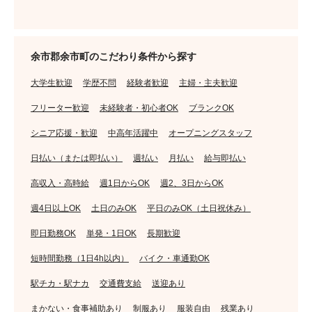
余市郡余市町のこだわり条件から探す
大学生歓迎
学歴不問
経験者歓迎
主婦・主夫歓迎
フリーター歓迎
未経験者・初心者OK
ブランクOK
シニア応援・歓迎
中高年活躍中
オープニングスタッフ
日払い（または即払い）
週払い
月払い
給与即払い
高収入・高時給
週1日からOK
週2、3日からOK
週4日以上OK
土日のみOK
平日のみOK（土日祝休み）
即日勤務OK
単発・1日OK
長期歓迎
短時間勤務（1日4h以内）
バイク・車通勤OK
駅チカ・駅ナカ
交通費支給
送迎あり
まかない・食事補助あり
制服あり
服装自由
残業あり