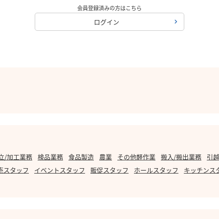
会員登録済みの方はこちら
ログイン
立/加工業務
検品業務
食品製造
農業
その他軽作業
搬入/搬出業務
引越
売スタッフ
イベントスタッフ
販促スタッフ
ホールスタッフ
キッチンス