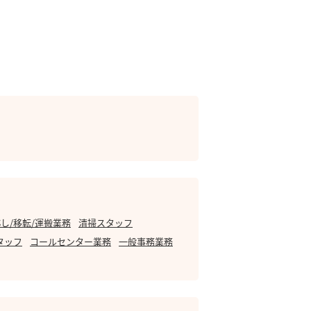
し/移転/運搬業務
清掃スタッフ
タッフ
コールセンター業務
一般事務業務