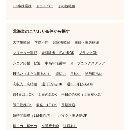
OA事務業務
ドライバー
その他職種
北海道のこだわり条件から探す
大学生歓迎
学歴不問
経験者歓迎
主婦・主夫歓迎
フリーター歓迎
未経験者・初心者OK
ブランクOK
シニア応援・歓迎
中高年活躍中
オープニングスタッフ
日払い（または即払い）
週払い
月払い
給与即払い
高収入・高時給
週1日からOK
週2、3日からOK
週4日以上OK
土日のみOK
平日のみOK（土日祝休み）
即日勤務OK
単発・1日OK
長期歓迎
短時間勤務（1日4h以内）
バイク・車通勤OK
駅チカ・駅ナカ
交通費支給
送迎あり