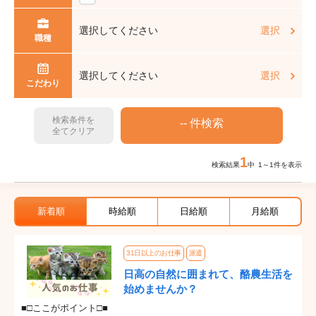
選択してください
選択
職種
選択してください
選択
こだわり
検索条件を
全てクリア
1
検索結果
中 1～1件を表示
新着順
時給順
日給順
月給順
31日以上のお仕事
派遣
日高の自然に囲まれて、酪農生活を
始めませんか？
■□ここがポイント□■