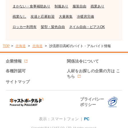
まかない・食事補助あり
制服あり
服装自由
残業あり
残業なし
友達と応募歓迎
大量募集
冷暖房完備
ロッカー利用有
髪型・髪色自由
ネイル自由・ピアスOK
TOP
北海道
北海道
沙流郡日高町のバイト・アルバイト情報
企業情報
関係法令について
各種許認可
人材をお探しの企業の方は
こ
ちら
サイトマップ
プライバシー
ポリシー
表示：スマートフォン |
PC
Copyright FULLCAST CO.,LTD. All rights reserved.