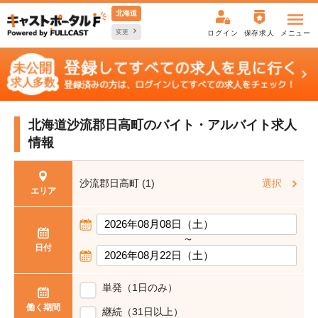
北海道
変更
ログイン
保存求人
メニュー
北海道沙流郡日高町の
バイト・アルバイト求人
情報
沙流郡日高町 (1)
選択
エリア
〜
日付
単発（1日のみ）
働く期間
継続（31日以上）