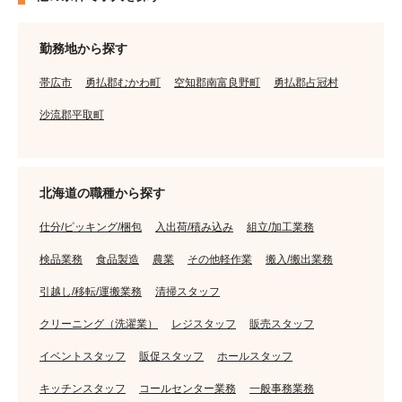
勤務地から探す
帯広市
勇払郡むかわ町
空知郡南富良野町
勇払郡占冠村
沙流郡平取町
北海道の職種から探す
仕分/ピッキング/梱包
入出荷/積み込み
組立/加工業務
検品業務
食品製造
農業
その他軽作業
搬入/搬出業務
引越し/移転/運搬業務
清掃スタッフ
クリーニング（洗濯業）
レジスタッフ
販売スタッフ
イベントスタッフ
販促スタッフ
ホールスタッフ
キッチンスタッフ
コールセンター業務
一般事務業務