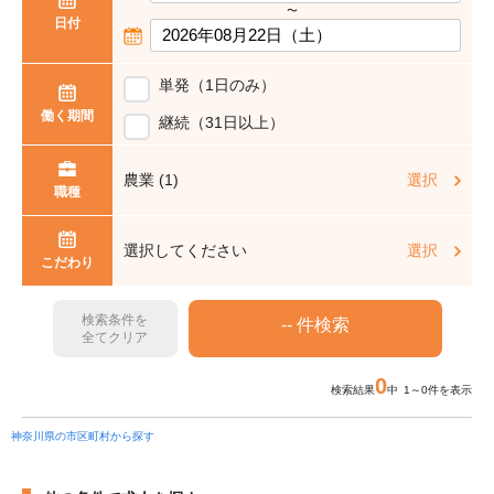
〜
日付
単発（1日のみ）
働く期間
継続（31日以上）
農業 (1)
選択
職種
選択してください
選択
こだわり
検索条件を
全てクリア
0
検索結果
中 1～0件を表示
神奈川県の市区町村から探す