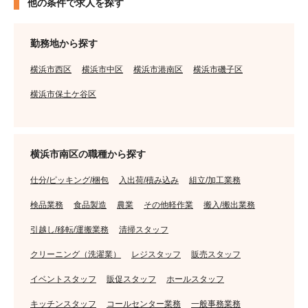
他の条件で求人を探す
勤務地から探す
横浜市西区
横浜市中区
横浜市港南区
横浜市磯子区
横浜市保土ケ谷区
横浜市南区の職種から探す
仕分/ピッキング/梱包
入出荷/積み込み
組立/加工業務
検品業務
食品製造
農業
その他軽作業
搬入/搬出業務
引越し/移転/運搬業務
清掃スタッフ
クリーニング（洗濯業）
レジスタッフ
販売スタッフ
イベントスタッフ
販促スタッフ
ホールスタッフ
キッチンスタッフ
コールセンター業務
一般事務業務