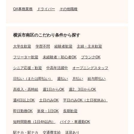
OA事務業務
ドライバー
その他職種
横浜市南区のこだわり条件から探す
大学生歓迎
学歴不問
経験者歓迎
主婦・主夫歓迎
フリーター歓迎
未経験者・初心者OK
ブランクOK
シニア応援・歓迎
中高年活躍中
オープニングスタッフ
日払い（または即払い）
週払い
月払い
給与即払い
高収入・高時給
週1日からOK
週2、3日からOK
週4日以上OK
土日のみOK
平日のみOK（土日祝休み）
即日勤務OK
単発・1日OK
長期歓迎
短時間勤務（1日4h以内）
バイク・車通勤OK
駅チカ・駅ナカ
交通費支給
送迎あり