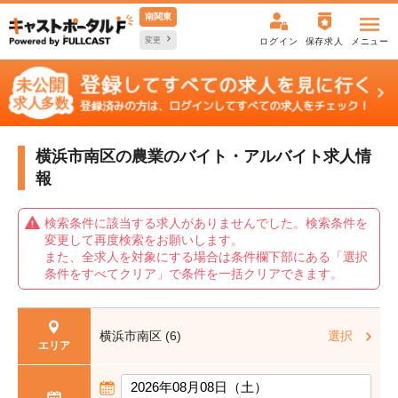
南関東
変更
ログイン
保存求人
メニュー
横浜市南区の農業の
バイト・アルバイト求人情
報
検索条件に該当する求人がありませんでした。検索条件を
変更して再度検索をお願いします。
また、全求人を対象にする場合は条件欄下部にある「選択
条件をすべてクリア」で条件を一括クリアできます。
横浜市南区 (6)
選択
エリア