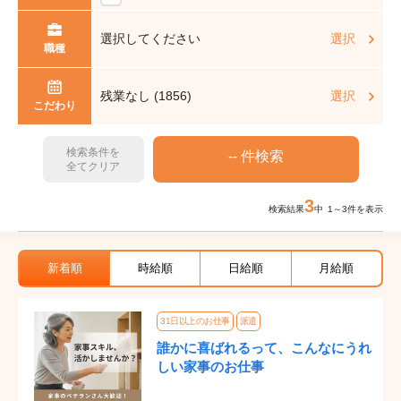
選択してください
選択
職種
残業なし (1856)
選択
こだわり
検索条件を
全てクリア
3
検索結果
中 1～3件を表示
新着順
時給順
日給順
月給順
31日以上のお仕事
派遣
誰かに喜ばれるって、こんなにうれ
しい家事のお仕事