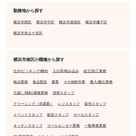
勤務地から探す
横浜市西区
横浜市中区
横浜市港南区
横浜市磯子区
横浜市保土ケ谷区
横浜市南区の職種から探す
仕分/ピッキング/梱包
入出荷/積み込み
組立/加工業務
検品業務
食品製造
農業
その他軽作業
搬入/搬出業務
引越し/移転/運搬業務
清掃スタッフ
クリーニング（洗濯業）
レジスタッフ
販売スタッフ
イベントスタッフ
販促スタッフ
ホールスタッフ
キッチンスタッフ
コールセンター業務
一般事務業務