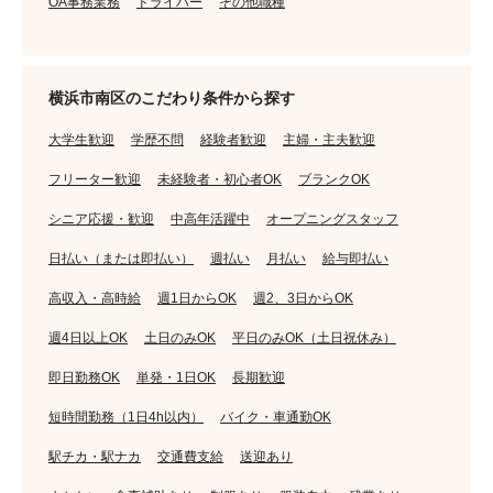
OA事務業務
ドライバー
その他職種
横浜市南区のこだわり条件から探す
大学生歓迎
学歴不問
経験者歓迎
主婦・主夫歓迎
フリーター歓迎
未経験者・初心者OK
ブランクOK
シニア応援・歓迎
中高年活躍中
オープニングスタッフ
日払い（または即払い）
週払い
月払い
給与即払い
高収入・高時給
週1日からOK
週2、3日からOK
週4日以上OK
土日のみOK
平日のみOK（土日祝休み）
即日勤務OK
単発・1日OK
長期歓迎
短時間勤務（1日4h以内）
バイク・車通勤OK
駅チカ・駅ナカ
交通費支給
送迎あり