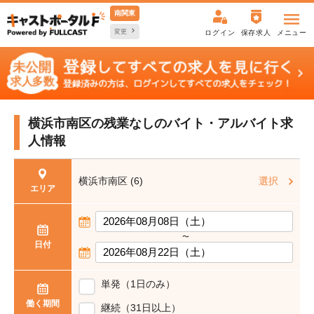
南関東
変更
ログイン
保存求人
メニュー
横浜市南区の残業なしの
バイト・アルバイト求
人情報
横浜市南区 (6)
選択
エリア
〜
日付
単発（1日のみ）
働く期間
継続（31日以上）