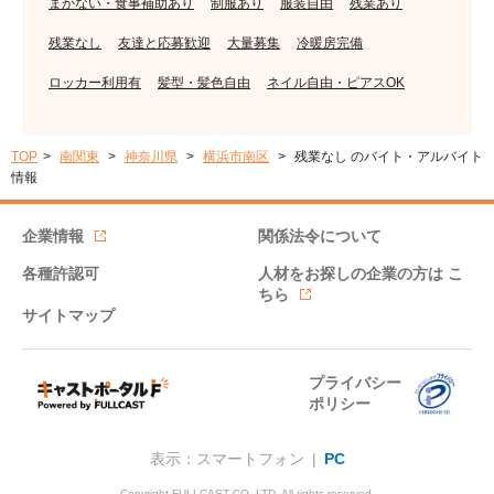
まかない・食事補助あり
制服あり
服装自由
残業あり
残業なし
友達と応募歓迎
大量募集
冷暖房完備
ロッカー利用有
髪型・髪色自由
ネイル自由・ピアスOK
TOP
南関東
神奈川県
横浜市南区
残業なし のバイト・アルバイト
情報
企業情報
関係法令について
各種許認可
人材をお探しの企業の方は
こ
ちら
サイトマップ
プライバシー
ポリシー
表示：スマートフォン |
PC
Copyright FULLCAST CO.,LTD. All rights reserved.