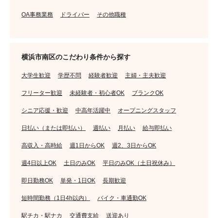
OA事務業務
ドライバー
その他職種
横浜市南区のこだわり条件から探す
大学生歓迎
学歴不問
経験者歓迎
主婦・主夫歓迎
フリーター歓迎
未経験者・初心者OK
ブランクOK
シニア応援・歓迎
中高年活躍中
オープニングスタッフ
日払い（または即払い）
週払い
月払い
給与即払い
高収入・高時給
週1日からOK
週2、3日からOK
週4日以上OK
土日のみOK
平日のみOK（土日祝休み）
即日勤務OK
単発・1日OK
長期歓迎
短時間勤務（1日4h以内）
バイク・車通勤OK
駅チカ・駅ナカ
交通費支給
送迎あり