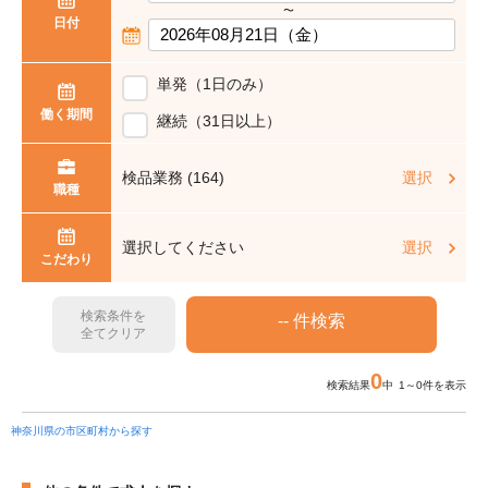
〜
日付
単発（1日のみ）
働く期間
継続（31日以上）
検品業務 (164)
選択
職種
選択してください
選択
こだわり
検索条件を
全てクリア
0
検索結果
中 1～0件を表示
神奈川県の市区町村から探す