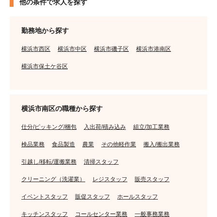
他の条件で求人を探す
勤務地から探す
横浜市西区
横浜市中区
横浜市磯子区
横浜市港南区
横浜市保土ケ谷区
横浜市南区の職種から探す
仕分/ピッキング/梱包
入出荷/積み込み
組立/加工業務
検品業務
食品製造
農業
その他軽作業
搬入/搬出業務
引越し/移転/運搬業務
清掃スタッフ
クリーニング（洗濯業）
レジスタッフ
販売スタッフ
イベントスタッフ
販促スタッフ
ホールスタッフ
キッチンスタッフ
コールセンター業務
一般事務業務