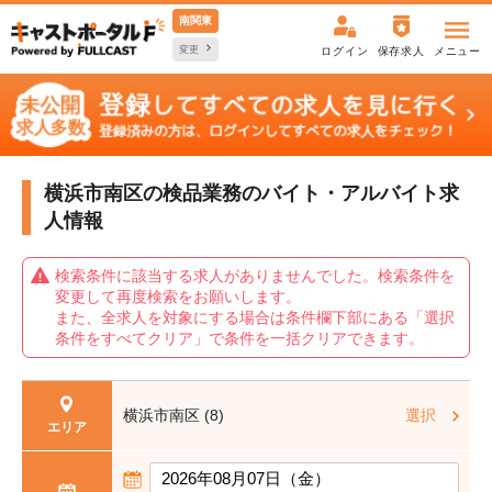
南関東
変更
ログイン
保存求人
メニュー
横浜市南区の検品業務の
バイト・アルバイト求
人情報
検索条件に該当する求人がありませんでした。検索条件を
変更して再度検索をお願いします。
また、全求人を対象にする場合は条件欄下部にある「選択
条件をすべてクリア」で条件を一括クリアできます。
横浜市南区 (8)
選択
エリア