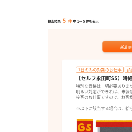
5
件
検索結果
中
1
～
5
件を表示
新着順
1日のみの短期のお仕事
請
【セルフ永田町SS】時給
特別な資格は一切必要ありま
明るい対応ができれば、未経
接客のお仕事ですので、お客
※以下に該当する場合は、給与及