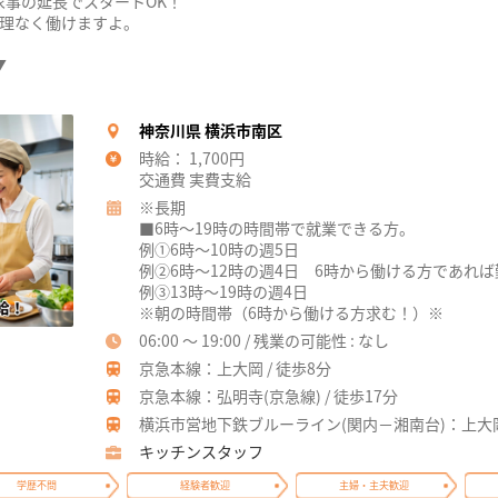
家事の延長でスタートOK！
無理なく働けますよ。
▼
神奈川県 横浜市南区
時給： 1,700円
交通費 実費支給
※長期
■6時～19時の時間帯で就業できる方。
例①6時～10時の週5日
例②6時～12時の週4日 6時から働ける方であれ
例③13時～19時の週4日
※朝の時間帯（6時から働ける方求む！）※
06:00 ～ 19:00 / 残業の可能性 : なし
京急本線：上大岡 / 徒歩8分
京急本線：弘明寺(京急線) / 徒歩17分
横浜市営地下鉄ブルーライン(関内－湘南台)：上大岡 
キッチンスタッフ
学歴不問
経験者歓迎
主婦・主夫歓迎