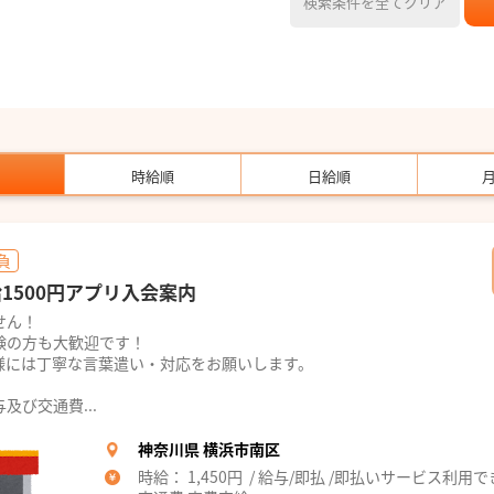
検索条件を全てクリア
時給順
日給順
負
1500円アプリ入会案内
せん！
験の方も大歓迎です！
様には丁寧な言葉遣い・対応をお願いします。
び交通費...
神奈川県 横浜市南区
時給： 1,450円 / 給与/即払 /即払いサービス利用