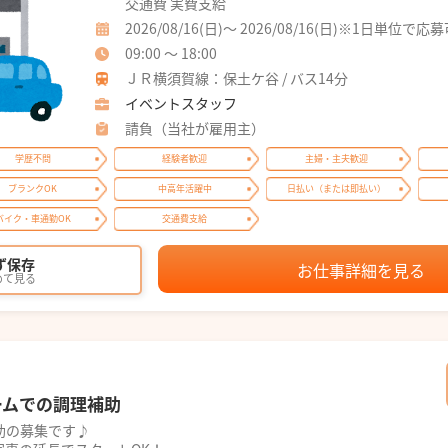
交通費 実費支給
2026/08/16(日)～ 2026/08/16(日)※1日単位で応
09:00 ～ 18:00
ＪＲ横須賀線：保土ケ谷 / バス14分
イベントスタッフ
請負（当社が雇用主）
学歴不問
経験者歓迎
主婦・主夫歓迎
ブランクOK
中高年活躍中
日払い（または即払い）
バイク・車通勤OK
交通費支給
ず保存
お仕事詳細を見る
めて見る
ームでの調理補助
助の募集です♪