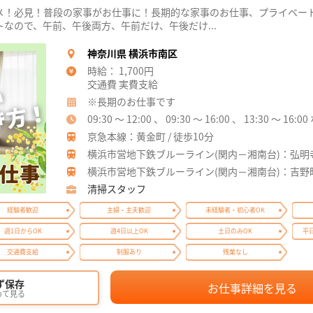
メ！必見！普段の家事がお仕事に！長期的な家事のお仕事、プライベー
なので、午前、午後両方、午前だけ、午後だけ...
神奈川県 横浜市南区
時給： 1,700円
交通費 実費支給
※長期のお仕事です
09:30 ～ 12:00 、 09:30 ～ 16:00 、 13:30 ～ 1
京急本線：黄金町 / 徒歩10分
横浜市営地下鉄ブルーライン(関内－湘南台)：弘明寺(横
横浜市営地下鉄ブルーライン(関内－湘南台)：吉野町 
清掃スタッフ
経験者歓迎
主婦・主夫歓迎
未経験者・初心者OK
週1日からOK
週4日以上OK
土日のみOK
平
交通費支給
制服あり
残業なし
ず保存
お仕事詳細を見る
めて見る