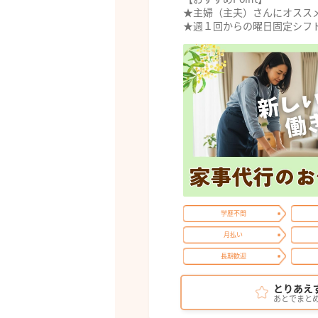
★主婦（主夫）さんにオスス
★週１回からの曜日固定シフト
学歴不問
月払い
長期歓迎
とりあえ
あとでまと