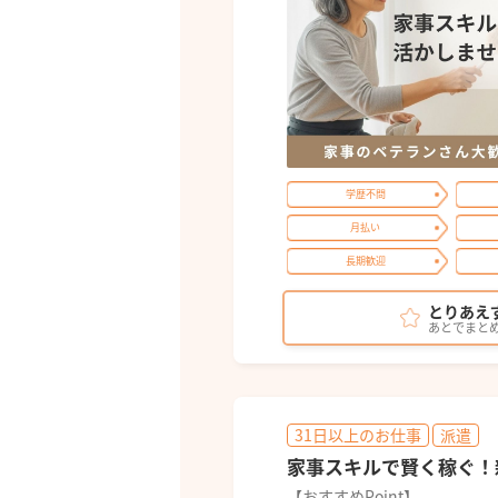
学歴不問
月払い
長期歓迎
とりあえ
あとでまと
31日以上のお仕事
派遣
家事スキルで賢く稼ぐ！
【おすすめPoint】