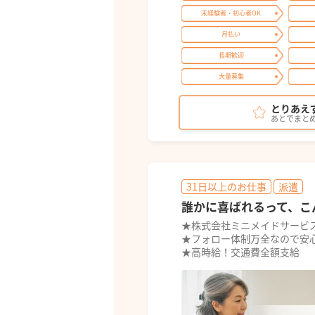
未経験者・初心者OK
月払い
長期歓迎
大量募集
とりあえ
あとでまと
31日以上のお仕事
派遣
誰かに喜ばれるって、こ
★株式会社ミニメイドサービ
★フォロー体制万全なので安
★高時給！交通費全額支給