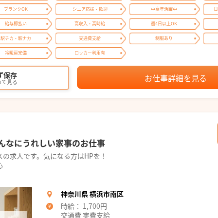
ブランクOK
シニア応援・歓迎
中高年活躍中
日
給与即払い
高収入・高時給
週4日以上OK
駅チカ・駅ナカ
交通費支給
制服あり
冷暖房完備
ロッカー利用有
ず保存
お仕事詳細を見る
めて見る
んなにうれしい家事のお仕事
スの求人です。気になる方はHPを！
心
神奈川県 横浜市南区
時給： 1,700円
交通費 実費支給