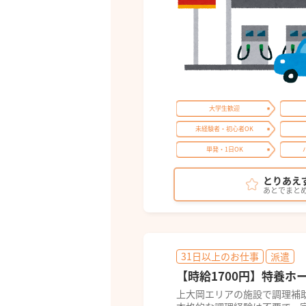
大学生歓迎
未経験者・初心者OK
単発・1日OK
とりあえ
あとでまと
31日以上のお仕事
派遣
【時給1700円】特養ホ
上大岡エリアの施設で調理補