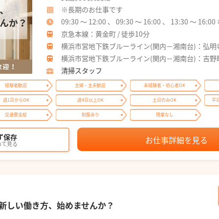
※長期のお仕事です
09:30 ～ 12:00 、 09:30 ～ 16:00 、 13:30 ～ 1
京急本線：黄金町 / 徒歩10分
横浜市営地下鉄ブルーライン(関内－湘南台)：弘明寺(横
横浜市営地下鉄ブルーライン(関内－湘南台)：吉野町 
清掃スタッフ
経験者歓迎
主婦・主夫歓迎
未経験者・初心者OK
週1日からOK
週4日以上OK
土日のみOK
平
交通費支給
制服あり
残業なし
ず保存
お仕事詳細を見る
めて見る
新しい働き方、始めませんか？