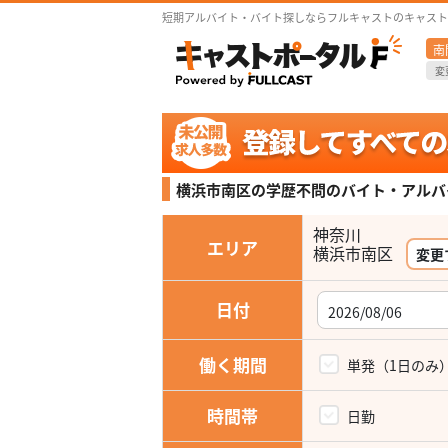
短期アルバイト・バイト探しならフルキャストのキャスト
南
変
横浜市南区の学歴不問の
バイト・アルバ
神奈川
エリア
変更
日付
働く期間
単発（1日のみ
時間帯
日勤