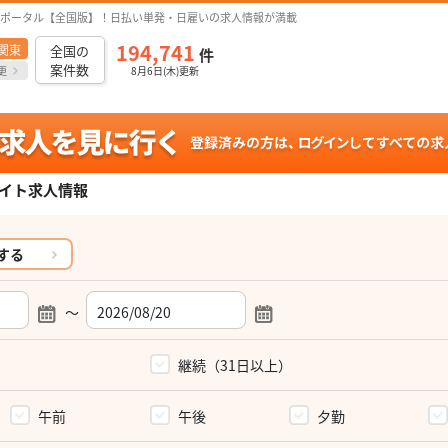
ポータル【全国版】！日払い単発・日雇いの求人情報が満載
194,741
関東
全国の
件
案件数
更
8月6日(木)更新
イト求人情報
する
～
）
継続（31日以上）
午前
午後
夕勤