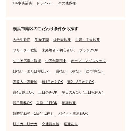
OA事務業務
ドライバー
その他職種
横浜市南区のこだわり条件から探す
大学生歓迎
学歴不問
経験者歓迎
主婦・主夫歓迎
フリーター歓迎
未経験者・初心者OK
ブランクOK
シニア応援・歓迎
中高年活躍中
オープニングスタッフ
日払い（または即払い）
週払い
月払い
給与即払い
高収入・高時給
週1日からOK
週2、3日からOK
週4日以上OK
土日のみOK
平日のみOK（土日祝休み）
即日勤務OK
単発・1日OK
長期歓迎
短時間勤務（1日4h以内）
バイク・車通勤OK
駅チカ・駅ナカ
交通費支給
送迎あり