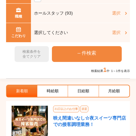
ホールスタッフ (93)
選択
職種
選択してください
選択
こだわり
検索条件を
全てクリア
1
検索結果
中 1～1件を表示
新着順
時給順
日給順
月給順
31日以上のお仕事
派遣
映え間違いなし☆夜スイーツ専門店
での接客調理業務！