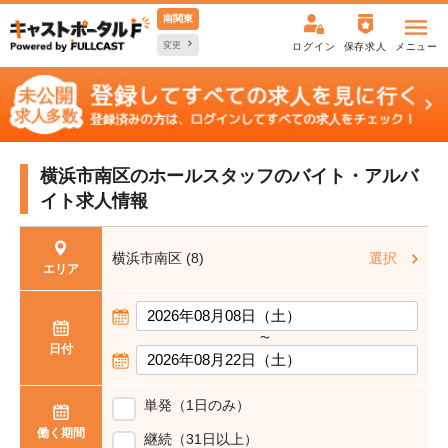
南関東
変更
ログイン
保存求人
メニュー
横浜市南区のホールスタッフの
バイト・アルバ
イト求人情報
横浜市南区 (8)
選択
エリア
〜
日付
単発（1日のみ）
働く期間
継続（31日以上）