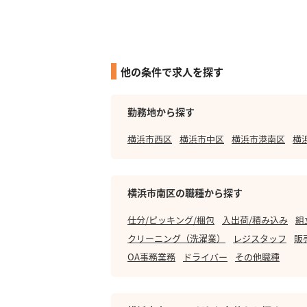
他の条件で求人を探す
勤務地から探す
横浜市西区
横浜市中区
横浜市港南区
横
横浜市南区の職種から探す
仕分/ピッキング/梱包
入出荷/積み込み
組
クリーニング（洗濯業）
レジスタッフ
販
OA事務業務
ドライバー
その他職種