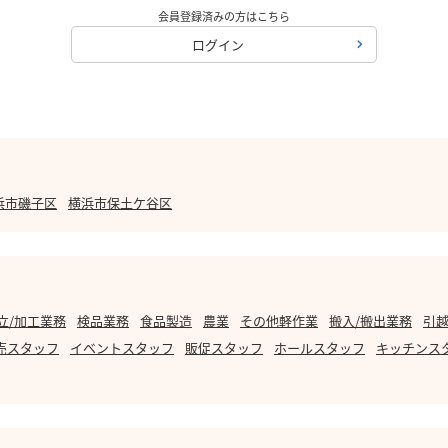
会員登録済みの方はこちら
ログイン
浜市磯子区
横浜市保土ケ谷区
立/加工業務
検品業務
食品製造
農業
その他軽作業
搬入/搬出業務
引越
売スタッフ
イベントスタッフ
販促スタッフ
ホールスタッフ
キッチンス