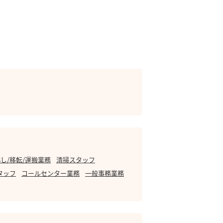
し/移転/運搬業務
清掃スタッフ
タッフ
コールセンター業務
一般事務業務