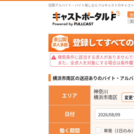
短期アルバイト・バイト探しならフルキャストのキャスト
南
変
検索条件に該当する求人がありませんで
また、全求人を対象にする場合は条件欄
横浜市南区の送迎ありの
バイト・アルバ
神奈川
エリア
変更
日付
働く期間
単発（1日のみ