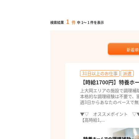
1
件
検索結果
中
1
～
1
件を表示
新着順
31日以上のお仕事
派遣
【時給1700円】特養ホ
上大岡エリアの施設で調理補
本格的な調理経験は不要で、
週3日からあなたのペースで
▼▽ オススメポイント ▽
【高時給1,...