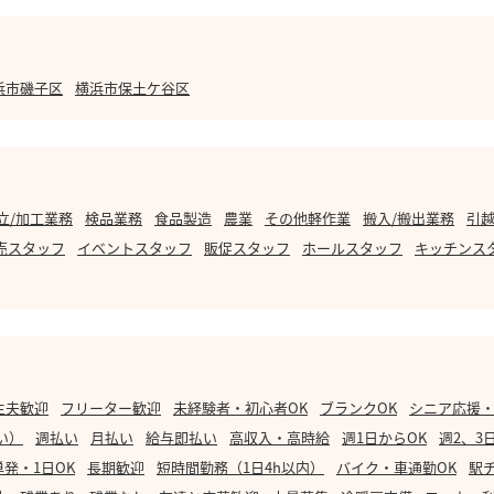
浜市磯子区
横浜市保土ケ谷区
立/加工業務
検品業務
食品製造
農業
その他軽作業
搬入/搬出業務
引越
売スタッフ
イベントスタッフ
販促スタッフ
ホールスタッフ
キッチンス
主夫歓迎
フリーター歓迎
未経験者・初心者OK
ブランクOK
シニア応援
い）
週払い
月払い
給与即払い
高収入・高時給
週1日からOK
週2、3
単発・1日OK
長期歓迎
短時間勤務（1日4h以内）
バイク・車通勤OK
駅