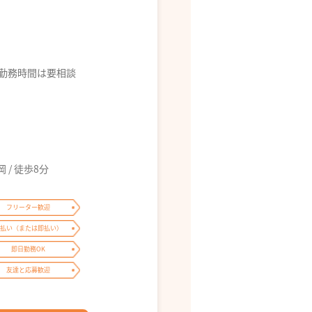
ば勤務時間は要相談
/ 徒歩8分
フリーター歓迎
払い（または即払い）
即日勤務OK
友達と応募歓迎