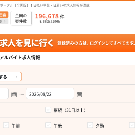
ポータル【全国版】！日払い単発・日雇いの求人情報が満載
196,678
関東
全国の
件
案件数
更
8月8日(土)更新
アルバイト求人情報
する
～
）
継続（31日以上）
午前
午後
夕勤