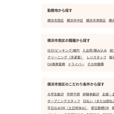
勤務地から探す
横浜市西区
横浜市中区
横浜市港南区
横
横浜市南区の職種から探す
仕分/ピッキング/梱包
入出荷/積み込み
組
クリーニング（洗濯業）
レジスタッフ
販
OA事務業務
ドライバー
その他職種
横浜市南区のこだわり条件から探す
大学生歓迎
学歴不問
経験者歓迎
主婦・
オープニングスタッフ
日払い（または即払
平日のみOK（土日祝休み）
即日勤務OK