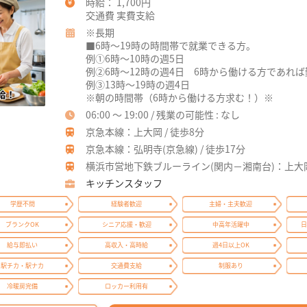
時給： 1,700円
交通費 実費支給
※長期
■6時～19時の時間帯で就業できる方。
例①6時～10時の週5日
例②6時～12時の週4日 6時から働ける方であれ
例③13時～19時の週4日
※朝の時間帯（6時から働ける方求む！）※
06:00 ～ 19:00 / 残業の可能性 : なし
京急本線：上大岡 / 徒歩8分
京急本線：弘明寺(京急線) / 徒歩17分
横浜市営地下鉄ブルーライン(関内－湘南台)：上大岡 
キッチンスタッフ
学歴不問
経験者歓迎
主婦・主夫歓迎
ブランクOK
シニア応援・歓迎
中高年活躍中
日
給与即払い
高収入・高時給
週4日以上OK
駅チカ・駅ナカ
交通費支給
制服あり
冷暖房完備
ロッカー利用有