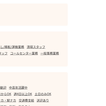
し/移転/運搬業務
清掃スタッフ
タッフ
コールセンター業務
一般事務業務
・歓迎
中高年活躍中
日からOK
週4日以上OK
土日のみOK
チカ・駅ナカ
交通費支給
送迎あり