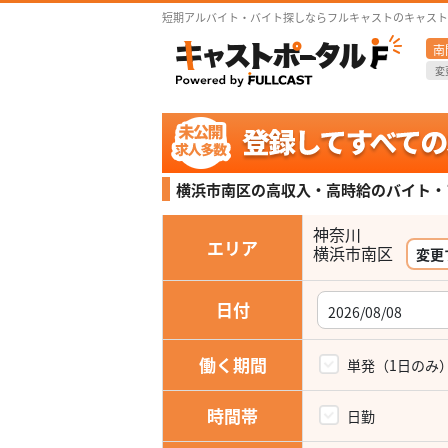
短期アルバイト・バイト探しならフルキャストのキャスト
南
変
横浜市南区の高収入・高時給の
バイト・
神奈川
エリア
変更
日付
働く期間
単発（1日のみ
時間帯
日勤