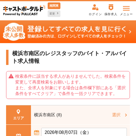
南関東
変更
ログイン
保存求人
メニュー
横浜市南区のレジスタッフの
バイト・アルバイ
ト求人情報
検索条件に該当する求人がありませんでした。検索条件を
変更して再度検索をお願いします。
また、全求人を対象にする場合は条件欄下部にある「選択
条件をすべてクリア」で条件を一括クリアできます。
横浜市南区 (8)
選択
エリア