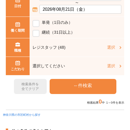
〜
日付
単発（1日のみ）
働く期間
継続（31日以上）
レジスタッフ (48)
選択
職種
選択してください
選択
こだわり
検索条件を
全てクリア
0
検索結果
中 1～0件を表示
神奈川県の市区町村から探す