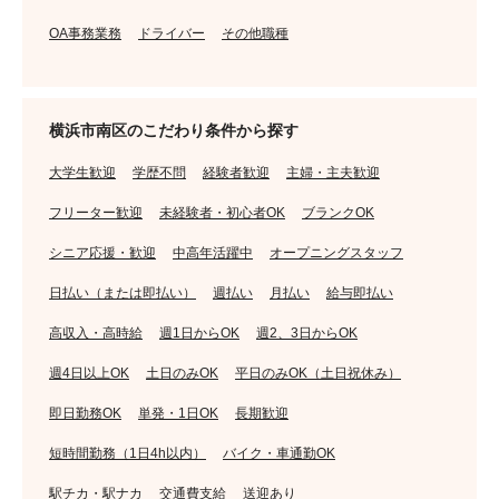
OA事務業務
ドライバー
その他職種
横浜市南区のこだわり条件から探す
大学生歓迎
学歴不問
経験者歓迎
主婦・主夫歓迎
フリーター歓迎
未経験者・初心者OK
ブランクOK
シニア応援・歓迎
中高年活躍中
オープニングスタッフ
日払い（または即払い）
週払い
月払い
給与即払い
高収入・高時給
週1日からOK
週2、3日からOK
週4日以上OK
土日のみOK
平日のみOK（土日祝休み）
即日勤務OK
単発・1日OK
長期歓迎
短時間勤務（1日4h以内）
バイク・車通勤OK
駅チカ・駅ナカ
交通費支給
送迎あり