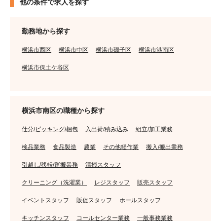
他の条件で求人を探す
勤務地から探す
横浜市西区
横浜市中区
横浜市磯子区
横浜市港南区
横浜市保土ケ谷区
横浜市南区の職種から探す
仕分/ピッキング/梱包
入出荷/積み込み
組立/加工業務
検品業務
食品製造
農業
その他軽作業
搬入/搬出業務
引越し/移転/運搬業務
清掃スタッフ
クリーニング（洗濯業）
レジスタッフ
販売スタッフ
イベントスタッフ
販促スタッフ
ホールスタッフ
キッチンスタッフ
コールセンター業務
一般事務業務