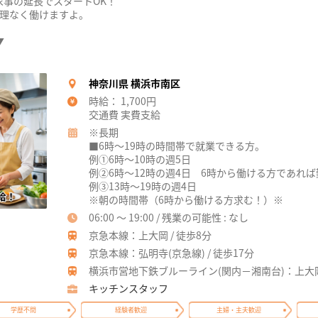
家事の延長でスタートOK！
無理なく働けますよ。
▼
神奈川県 横浜市南区
時給： 1,700円
交通費 実費支給
※長期
■6時～19時の時間帯で就業できる方。
例①6時～10時の週5日
例②6時～12時の週4日 6時から働ける方であれ
例③13時～19時の週4日
※朝の時間帯（6時から働ける方求む！）※
06:00 ～ 19:00 / 残業の可能性 : なし
京急本線：上大岡 / 徒歩8分
京急本線：弘明寺(京急線) / 徒歩17分
横浜市営地下鉄ブルーライン(関内－湘南台)：上大岡 
キッチンスタッフ
学歴不問
経験者歓迎
主婦・主夫歓迎