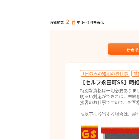
2
件
検索結果
中
1
～
2
件を表示
新着順
1日のみの短期のお仕事
請
【セルフ永田町SS】時給
特別な資格は一切必要ありま
明るい対応ができれば、未経
接客のお仕事ですので、お客
※以下に該当する場合は、給与及