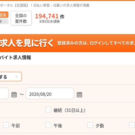
ポータル【全国版】！日払い単発・日雇いの求人情報が満載
194,741
関東
全国の
件
案件数
更
8月6日(木)更新
バイト求人情報
する
～
）
継続（31日以上）
午前
午後
夕勤