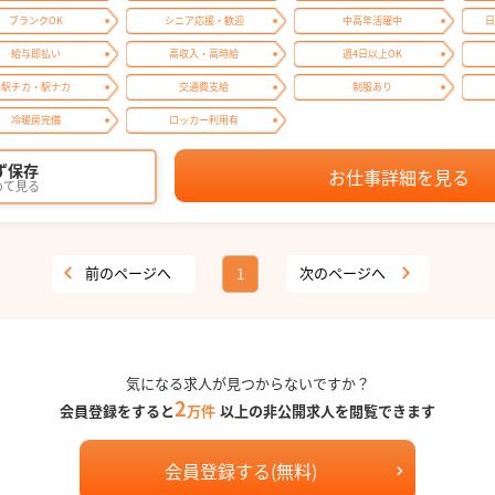
ブランクOK
シニア応援・歓迎
中高年活躍中
日
給与即払い
高収入・高時給
週4日以上OK
駅チカ・駅ナカ
交通費支給
制服あり
冷暖房完備
ロッカー利用有
ず保存
お仕事詳細を見る
めて見る
前のページへ
次のページへ
1
気になる求人が見つからないですか？
2
会員登録をすると
万件
以上の非公開求人を閲覧できます
会員登録する(無料)