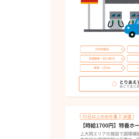
大学生歓迎
未経験者・初心者OK
単発・1日OK
とりあえ
あとでまと
31日以上のお仕事
派遣
【時給1700円】特養ホ
上大岡エリアの施設で調理補