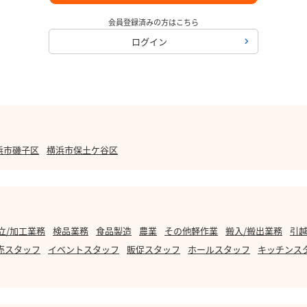
会員登録済みの方はこちら
ログイン
浜市磯子区
横浜市保土ケ谷区
立/加工業務
検品業務
食品製造
農業
その他軽作業
搬入/搬出業務
引越
売スタッフ
イベントスタッフ
販促スタッフ
ホールスタッフ
キッチンス