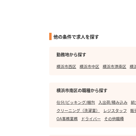
他の条件で求人を探す
勤務地から探す
横浜市西区
横浜市中区
横浜市港南区
横
横浜市南区の職種から探す
仕分/ピッキング/梱包
入出荷/積み込み
組
クリーニング（洗濯業）
レジスタッフ
販
OA事務業務
ドライバー
その他職種