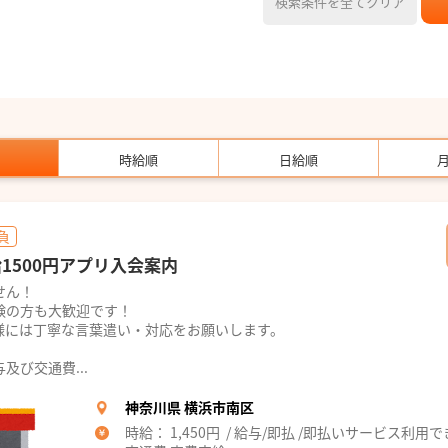
検索条件を全てクリア
時給順
日給順
負
1500円アプリ入会案内
せん！
験の方も大歓迎です！
様には丁寧な言葉遣い・対応をお願いします。
び交通費...
神奈川県 横浜市南区
時給： 1,450円 / 給与/即払 /即払いサービス利用