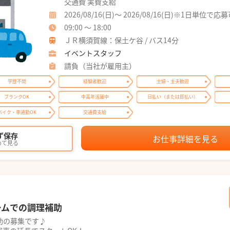
交通費 実費支給
2026/08/16(日)～ 2026/08/16(日)※1日単位で応
09:00 ～ 18:00
ＪＲ横須賀線：保土ケ谷 / バス14分
イベントスタッフ
請負（当社が雇用主）
学歴不問
経験者歓迎
主婦・主夫歓迎
ブランクOK
中高年活躍中
日払い（または即払い）
バイク・車通勤OK
交通費支給
ず保存
お仕事詳細を見る
めて見る
ームでの調理補助
助の募集です♪