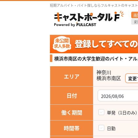
短期アルバイト・バイト探しならフルキャストのキャスト
南
変
横浜市南区の大学生歓迎の
バイト・アル
神奈川
エリア
変更
日付
働く期間
単発（1日のみ
時間帯
日勤