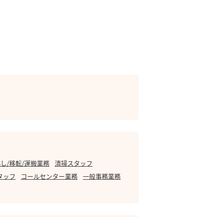
し/移転/運搬業務
清掃スタッフ
タッフ
コールセンター業務
一般事務業務