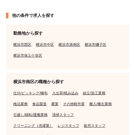
他の条件で求人を探す
勤務地から探す
横浜市西区
横浜市中区
横浜市港南区
横浜市磯子区
横浜市保土ケ谷区
横浜市南区の職種から探す
仕分/ピッキング/梱包
入出荷/積み込み
組立/加工業務
検品業務
食品製造
農業
その他軽作業
搬入/搬出業務
引越し/移転/運搬業務
清掃スタッフ
クリーニング（洗濯業）
レジスタッフ
販売スタッフ