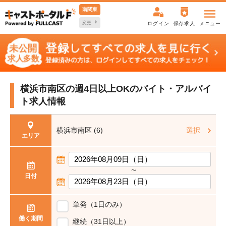
南関東
変更
ログイン
保存求人
メニュー
横浜市南区の週4日以上OKの
バイト・アルバイ
ト求人情報
横浜市南区 (6)
選択
エリア
〜
日付
単発（1日のみ）
働く期間
継続（31日以上）