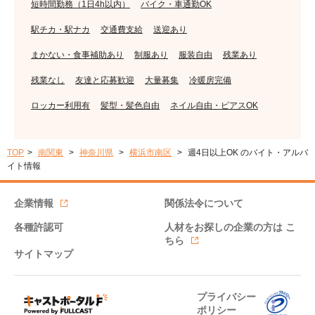
短時間勤務（1日4h以内）
バイク・車通勤OK
駅チカ・駅ナカ
交通費支給
送迎あり
まかない・食事補助あり
制服あり
服装自由
残業あり
残業なし
友達と応募歓迎
大量募集
冷暖房完備
ロッカー利用有
髪型・髪色自由
ネイル自由・ピアスOK
TOP
南関東
神奈川県
横浜市南区
週4日以上OK のバイト・アルバ
イト情報
企業情報
関係法令について
各種許認可
人材をお探しの企業の方は
こ
ちら
サイトマップ
プライバシー
ポリシー