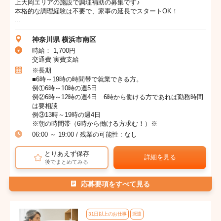
上大岡エリアの施設で調理補助の募集です♪
本格的な調理経験は不要で、家事の延長でスタートOK！
...
神奈川県 横浜市南区
時給： 1,700円
交通費 実費支給
※長期
■6時～19時の時間帯で就業できる方。
例①6時～10時の週5日
例②6時～12時の週4日 6時から働ける方であれば勤務時間
は要相談
例③13時～19時の週4日
※朝の時間帯（6時から働ける方求む！）※
06:00 ～ 19:00 / 残業の可能性 : なし
とりあえず保存
詳細を見る
後でまとめてみる
応募要項をすべて見る
31日以上のお仕事
派遣