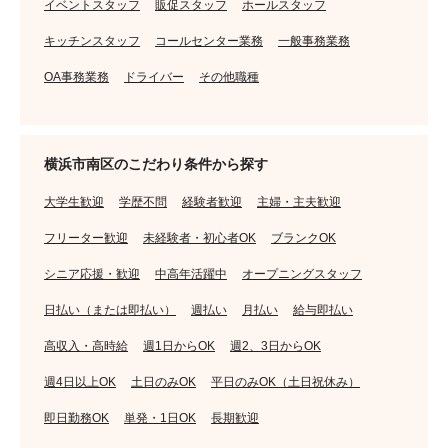
イベントスタッフ
販促スタッフ
ホールスタッフ
キッチンスタッフ
コールセンター業務
一般事務業務
OA事務業務
ドライバー
その他職種
横浜市南区のこだわり条件から探す
大学生歓迎
学歴不問
経験者歓迎
主婦・主夫歓迎
フリーター歓迎
未経験者・初心者OK
ブランクOK
シニア応援・歓迎
中高年活躍中
オープニングスタッフ
日払い（または即払い）
週払い
月払い
給与即払い
高収入・高時給
週1日からOK
週2、3日からOK
週4日以上OK
土日のみOK
平日のみOK（土日祝休み）
即日勤務OK
単発・1日OK
長期歓迎