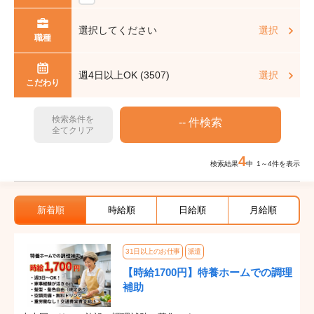
選択してください
選択
職種
週4日以上OK (3507)
選択
こだわり
検索条件を
全てクリア
4
検索結果
中 1～4件を表示
新着順
時給順
日給順
月給順
31日以上のお仕事
派遣
【時給1700円】特養ホームでの調理
補助