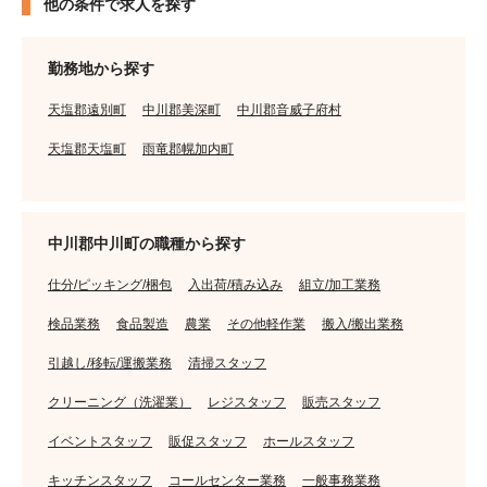
他の条件で求人を探す
勤務地から探す
天塩郡遠別町
中川郡美深町
中川郡音威子府村
天塩郡天塩町
雨竜郡幌加内町
中川郡中川町の職種から探す
仕分/ピッキング/梱包
入出荷/積み込み
組立/加工業務
検品業務
食品製造
農業
その他軽作業
搬入/搬出業務
引越し/移転/運搬業務
清掃スタッフ
クリーニング（洗濯業）
レジスタッフ
販売スタッフ
イベントスタッフ
販促スタッフ
ホールスタッフ
キッチンスタッフ
コールセンター業務
一般事務業務