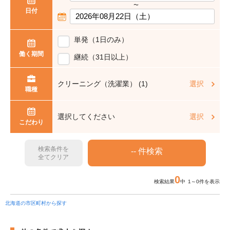
〜
日付
単発（1日のみ）
働く期間
継続（31日以上）
クリーニング（洗濯業） (1)
選択
職種
選択してください
選択
こだわり
検索条件を
全てクリア
0
検索結果
中 1～0件を表示
北海道の市区町村から探す