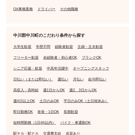
OA事務業務
ドライバー
その他職種
中川郡中川町のこだわり条件から探す
大学生歓迎
学歴不問
経験者歓迎
主婦・主夫歓迎
フリーター歓迎
未経験者・初心者OK
ブランクOK
シニア応援・歓迎
中高年活躍中
オープニングスタッフ
日払い（または即払い）
週払い
月払い
給与即払い
高収入・高時給
週1日からOK
週2、3日からOK
週4日以上OK
土日のみOK
平日のみOK（土日祝休み）
即日勤務OK
単発・1日OK
長期歓迎
短時間勤務（1日4h以内）
バイク・車通勤OK
駅チカ・駅ナカ
交通費支給
送迎あり