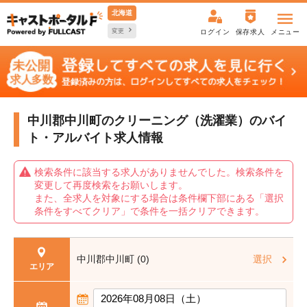
北海道
変更
ログイン
保存求人
メニュー
中川郡中川町のクリーニング（洗濯業）の
バイ
ト・アルバイト求人情報
検索条件に該当する求人がありませんでした。検索条件を
変更して再度検索をお願いします。
また、全求人を対象にする場合は条件欄下部にある「選択
条件をすべてクリア」で条件を一括クリアできます。
中川郡中川町 (0)
選択
エリア