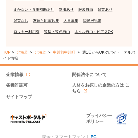
まかない・食事補助あり
制服あり
服装自由
残業あり
残業なし
友達と応募歓迎
大量募集
冷暖房完備
ロッカー利用有
髪型・髪色自由
ネイル自由・ピアスOK
TOP
北海道
北海道
中川郡中川町
週1日からOK のバイト・アルバ
イト情報
企業情報
関係法令について
各種許認可
人材をお探しの企業の方は
こ
ちら
サイトマップ
プライバシー
ポリシー
表示：スマートフォン |
PC