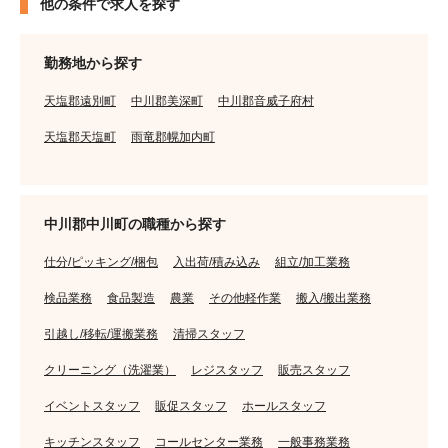
他の条件で求人を探す
勤務地から探す
天塩郡遠別町
中川郡美深町
中川郡音威子府村
天塩郡天塩町
雨竜郡幌加内町
中川郡中川町の職種から探す
仕分/ピッキング/梱包
入出荷/積み込み
組立/加工業務
検品業務
食品製造
農業
その他軽作業
搬入/搬出業務
引越し/移転/運搬業務
清掃スタッフ
クリーニング（洗濯業）
レジスタッフ
販売スタッフ
イベントスタッフ
販促スタッフ
ホールスタッフ
キッチンスタッフ
コールセンター業務
一般事務業務