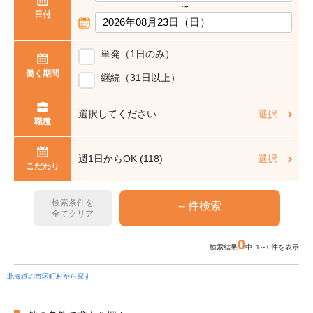
〜
日付
単発（1日のみ）
働く期間
継続（31日以上）
選択してください
選択
職種
週1日からOK (118)
選択
こだわり
検索条件を
全てクリア
0
検索結果
中 1～0件を表示
北海道の市区町村から探す