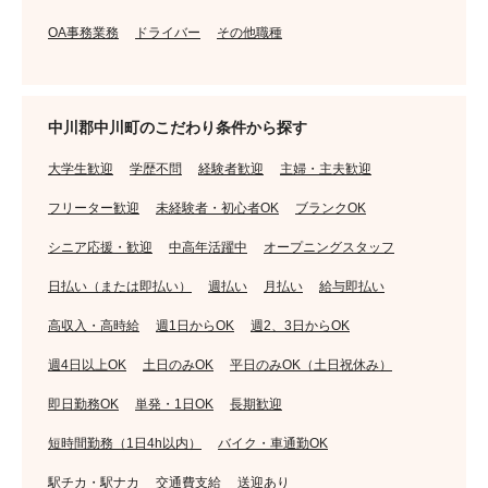
OA事務業務
ドライバー
その他職種
中川郡中川町のこだわり条件から探す
大学生歓迎
学歴不問
経験者歓迎
主婦・主夫歓迎
フリーター歓迎
未経験者・初心者OK
ブランクOK
シニア応援・歓迎
中高年活躍中
オープニングスタッフ
日払い（または即払い）
週払い
月払い
給与即払い
高収入・高時給
週1日からOK
週2、3日からOK
週4日以上OK
土日のみOK
平日のみOK（土日祝休み）
即日勤務OK
単発・1日OK
長期歓迎
短時間勤務（1日4h以内）
バイク・車通勤OK
駅チカ・駅ナカ
交通費支給
送迎あり