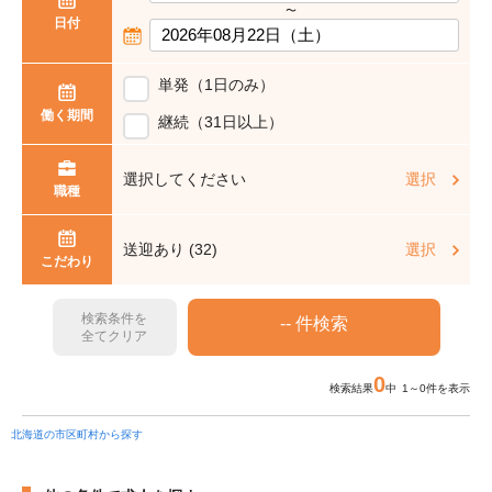
〜
日付
単発（1日のみ）
働く期間
継続（31日以上）
選択してください
選択
職種
送迎あり (32)
選択
こだわり
検索条件を
全てクリア
0
検索結果
中 1～0件を表示
北海道の市区町村から探す