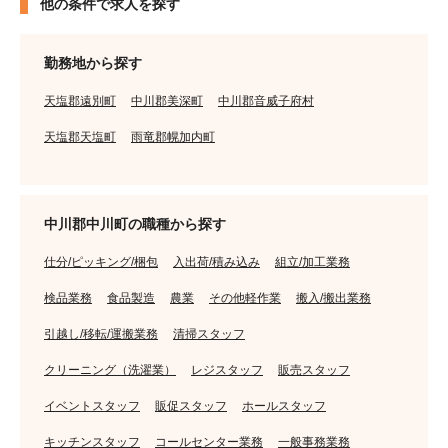
他の条件で求人を探す
勤務地から探す
天塩郡遠別町
中川郡美深町
中川郡音威子府村
天塩郡天塩町
雨竜郡幌加内町
中川郡中川町の職種から探す
仕分/ピッキング/梱包
入出荷/積み込み
組立/加工業務
検品業務
食品製造
農業
その他軽作業
搬入/搬出業務
引越し/移転/運搬業務
清掃スタッフ
クリーニング（洗濯業）
レジスタッフ
販売スタッフ
イベントスタッフ
販促スタッフ
ホールスタッフ
キッチンスタッフ
コールセンター業務
一般事務業務