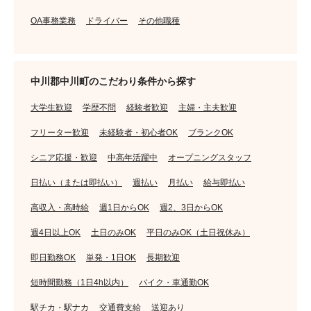
OA事務業務
ドライバー
その他職種
中川郡中川町のこだわり条件から探す
大学生歓迎
学歴不問
経験者歓迎
主婦・主夫歓迎
フリーター歓迎
未経験者・初心者OK
ブランクOK
シニア応援・歓迎
中高年活躍中
オープニングスタッフ
日払い（または即払い）
週払い
月払い
給与即払い
高収入・高時給
週1日からOK
週2、3日からOK
週4日以上OK
土日のみOK
平日のみOK（土日祝休み）
即日勤務OK
単発・1日OK
長期歓迎
短時間勤務（1日4h以内）
バイク・車通勤OK
駅チカ・駅ナカ
交通費支給
送迎あり