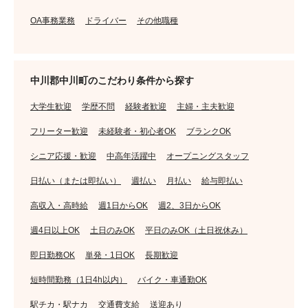
OA事務業務
ドライバー
その他職種
中川郡中川町のこだわり条件から探す
大学生歓迎
学歴不問
経験者歓迎
主婦・主夫歓迎
フリーター歓迎
未経験者・初心者OK
ブランクOK
シニア応援・歓迎
中高年活躍中
オープニングスタッフ
日払い（または即払い）
週払い
月払い
給与即払い
高収入・高時給
週1日からOK
週2、3日からOK
週4日以上OK
土日のみOK
平日のみOK（土日祝休み）
即日勤務OK
単発・1日OK
長期歓迎
短時間勤務（1日4h以内）
バイク・車通勤OK
駅チカ・駅ナカ
交通費支給
送迎あり