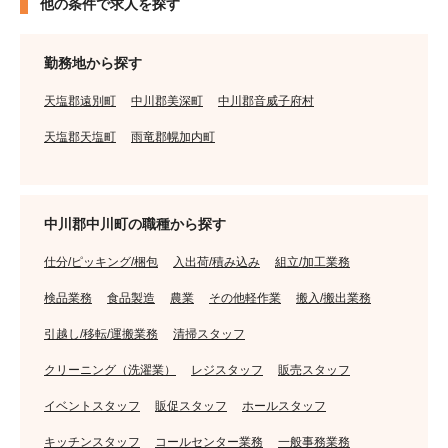
他の条件で求人を探す
勤務地から探す
天塩郡遠別町
中川郡美深町
中川郡音威子府村
天塩郡天塩町
雨竜郡幌加内町
中川郡中川町の職種から探す
仕分/ピッキング/梱包
入出荷/積み込み
組立/加工業務
検品業務
食品製造
農業
その他軽作業
搬入/搬出業務
引越し/移転/運搬業務
清掃スタッフ
クリーニング（洗濯業）
レジスタッフ
販売スタッフ
イベントスタッフ
販促スタッフ
ホールスタッフ
キッチンスタッフ
コールセンター業務
一般事務業務