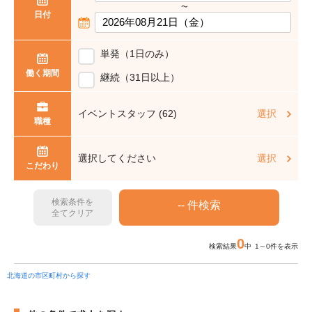
〜
日付
単発（1日のみ）
働く期間
継続（31日以上）
イベントスタッフ (62)
選択
職種
選択してください
選択
こだわり
検索条件を
全てクリア
0
検索結果
中 1～0件を表示
北海道の市区町村から探す