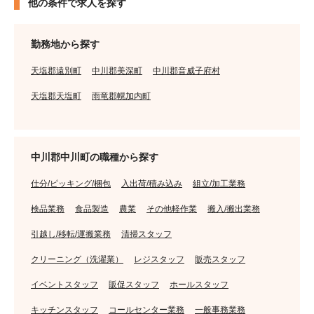
他の条件で求人を探す
勤務地から探す
天塩郡遠別町
中川郡美深町
中川郡音威子府村
天塩郡天塩町
雨竜郡幌加内町
中川郡中川町の職種から探す
仕分/ピッキング/梱包
入出荷/積み込み
組立/加工業務
検品業務
食品製造
農業
その他軽作業
搬入/搬出業務
引越し/移転/運搬業務
清掃スタッフ
クリーニング（洗濯業）
レジスタッフ
販売スタッフ
イベントスタッフ
販促スタッフ
ホールスタッフ
キッチンスタッフ
コールセンター業務
一般事務業務