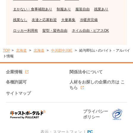
まかない・食事補助あり
制服あり
服装自由
残業あり
残業なし
友達と応募歓迎
大量募集
冷暖房完備
ロッカー利用有
髪型・髪色自由
ネイル自由・ピアスOK
TOP
北海道
北海道
中川郡中川町
給与即払い のバイト・アルバイ
ト情報
企業情報
関係法令について
各種許認可
人材をお探しの企業の方は
こ
ちら
サイトマップ
プライバシー
ポリシー
表示：スマートフォン |
PC