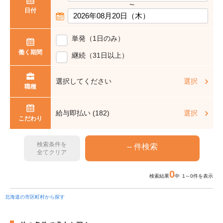
〜
日付
単発（1日のみ）
働く期間
継続（31日以上）
選択してください
選択
職種
給与即払い (182)
選択
こだわり
検索条件を
全てクリア
0
検索結果
中 1～0件を表示
北海道の市区町村から探す