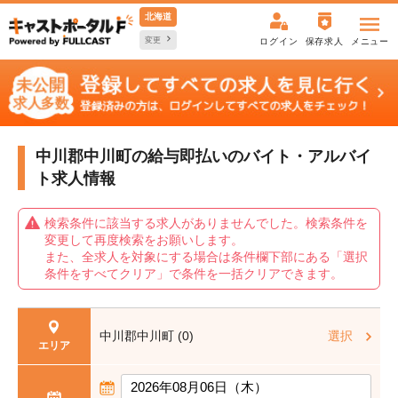
北海道
変更
ログイン
保存求人
メニュー
中川郡中川町の給与即払いの
バイト・アルバイ
ト求人情報
検索条件に該当する求人がありませんでした。検索条件を
変更して再度検索をお願いします。
また、全求人を対象にする場合は条件欄下部にある「選択
条件をすべてクリア」で条件を一括クリアできます。
中川郡中川町 (0)
選択
エリア