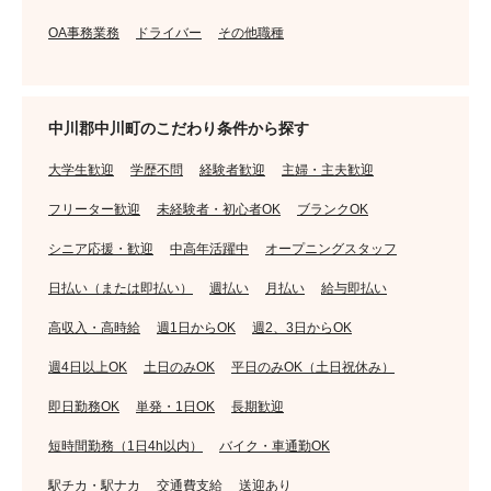
OA事務業務
ドライバー
その他職種
中川郡中川町のこだわり条件から探す
大学生歓迎
学歴不問
経験者歓迎
主婦・主夫歓迎
フリーター歓迎
未経験者・初心者OK
ブランクOK
シニア応援・歓迎
中高年活躍中
オープニングスタッフ
日払い（または即払い）
週払い
月払い
給与即払い
高収入・高時給
週1日からOK
週2、3日からOK
週4日以上OK
土日のみOK
平日のみOK（土日祝休み）
即日勤務OK
単発・1日OK
長期歓迎
短時間勤務（1日4h以内）
バイク・車通勤OK
駅チカ・駅ナカ
交通費支給
送迎あり