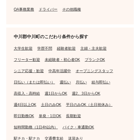
OA事務業務
ドライバー
その他職種
中川郡中川町のこだわり条件から探す
大学生歓迎
学歴不問
経験者歓迎
主婦・主夫歓迎
フリーター歓迎
未経験者・初心者OK
ブランクOK
シニア応援・歓迎
中高年活躍中
オープニングスタッフ
日払い（または即払い）
週払い
月払い
給与即払い
高収入・高時給
週1日からOK
週2、3日からOK
週4日以上OK
土日のみOK
平日のみOK（土日祝休み）
即日勤務OK
単発・1日OK
長期歓迎
短時間勤務（1日4h以内）
バイク・車通勤OK
駅チカ・駅ナカ
交通費支給
送迎あり