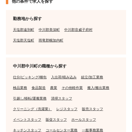
他の条件で求人を探す
勤務地から探す
天塩郡遠別町
中川郡美深町
中川郡音威子府村
天塩郡天塩町
雨竜郡幌加内町
中川郡中川町の職種から探す
仕分/ピッキング/梱包
入出荷/積み込み
組立/加工業務
検品業務
食品製造
農業
その他軽作業
搬入/搬出業務
引越し/移転/運搬業務
清掃スタッフ
クリーニング（洗濯業）
レジスタッフ
販売スタッフ
イベントスタッフ
販促スタッフ
ホールスタッフ
キッチンスタッフ
コールセンター業務
一般事務業務