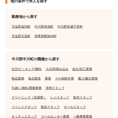
他の条件で求人を探す
勤務地から探す
天塩郡遠別町
中川郡美深町
中川郡音威子府村
天塩郡天塩町
雨竜郡幌加内町
中川郡中川町の職種から探す
仕分/ピッキング/梱包
入出荷/積み込み
組立/加工業務
検品業務
食品製造
農業
その他軽作業
搬入/搬出業務
引越し/移転/運搬業務
清掃スタッフ
クリーニング（洗濯業）
レジスタッフ
販売スタッフ
イベントスタッフ
販促スタッフ
ホールスタッフ
キッチンスタッフ
コールセンター業務
一般事務業務