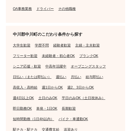
OA事務業務
ドライバー
その他職種
中川郡中川町のこだわり条件から探す
大学生歓迎
学歴不問
経験者歓迎
主婦・主夫歓迎
フリーター歓迎
未経験者・初心者OK
ブランクOK
シニア応援・歓迎
中高年活躍中
オープニングスタッフ
日払い（または即払い）
週払い
月払い
給与即払い
高収入・高時給
週1日からOK
週2、3日からOK
週4日以上OK
土日のみOK
平日のみOK（土日祝休み）
即日勤務OK
単発・1日OK
長期歓迎
短時間勤務（1日4h以内）
バイク・車通勤OK
駅チカ・駅ナカ
交通費支給
送迎あり