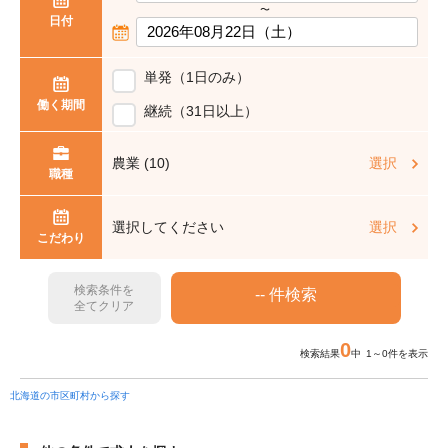
〜
日付
単発（1日のみ）
働く期間
継続（31日以上）
農業 (10)
選択
職種
選択してください
選択
こだわり
検索条件を
全てクリア
0
検索結果
中 1～0件を表示
北海道の市区町村から探す