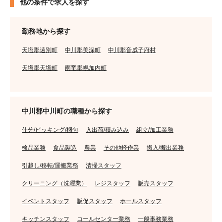
他の条件で求人を探す
勤務地から探す
天塩郡遠別町
中川郡美深町
中川郡音威子府村
天塩郡天塩町
雨竜郡幌加内町
中川郡中川町の職種から探す
仕分/ピッキング/梱包
入出荷/積み込み
組立/加工業務
検品業務
食品製造
農業
その他軽作業
搬入/搬出業務
引越し/移転/運搬業務
清掃スタッフ
クリーニング（洗濯業）
レジスタッフ
販売スタッフ
イベントスタッフ
販促スタッフ
ホールスタッフ
キッチンスタッフ
コールセンター業務
一般事務業務