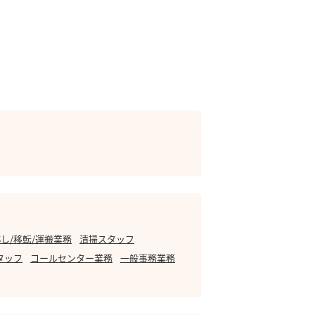
し/移転/運搬業務
清掃スタッフ
タッフ
コールセンター業務
一般事務業務