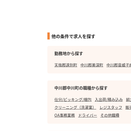
他の条件で求人を探す
勤務地から探す
天塩郡遠別町
中川郡美深町
中川郡音威子
中川郡中川町の職種から探す
仕分/ピッキング/梱包
入出荷/積み込み
組
クリーニング（洗濯業）
レジスタッフ
販
OA事務業務
ドライバー
その他職種