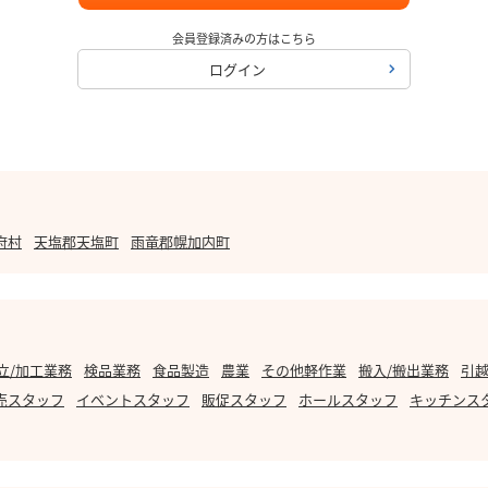
会員登録済みの方はこちら
ログイン
府村
天塩郡天塩町
雨竜郡幌加内町
立/加工業務
検品業務
食品製造
農業
その他軽作業
搬入/搬出業務
引越
売スタッフ
イベントスタッフ
販促スタッフ
ホールスタッフ
キッチンス