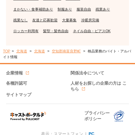
まかない・食事補助あり
制服あり
服装自由
残業あり
残業なし
友達と応募歓迎
大量募集
冷暖房完備
ロッカー利用有
髪型・髪色自由
ネイル自由・ピアスOK
TOP
北海道
北海道
空知郡南富良野町
検品業務のバイト・アルバ
イト情報
企業情報
関係法令について
各種許認可
人材をお探しの企業の方は
こ
ちら
サイトマップ
プライバシー
ポリシー
表示：スマートフォン |
PC