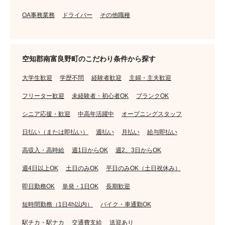
OA事務業務
ドライバー
その他職種
空知郡南富良野町のこだわり条件から探す
大学生歓迎
学歴不問
経験者歓迎
主婦・主夫歓迎
フリーター歓迎
未経験者・初心者OK
ブランクOK
シニア応援・歓迎
中高年活躍中
オープニングスタッフ
日払い（または即払い）
週払い
月払い
給与即払い
高収入・高時給
週1日からOK
週2、3日からOK
週4日以上OK
土日のみOK
平日のみOK（土日祝休み）
即日勤務OK
単発・1日OK
長期歓迎
短時間勤務（1日4h以内）
バイク・車通勤OK
駅チカ・駅ナカ
交通費支給
送迎あり