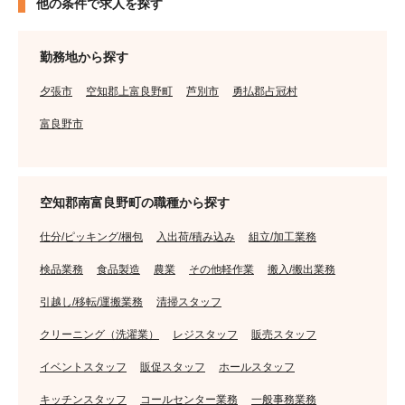
他の条件で求人を探す
勤務地から探す
夕張市
空知郡上富良野町
芦別市
勇払郡占冠村
富良野市
空知郡南富良野町の職種から探す
仕分/ピッキング/梱包
入出荷/積み込み
組立/加工業務
検品業務
食品製造
農業
その他軽作業
搬入/搬出業務
引越し/移転/運搬業務
清掃スタッフ
クリーニング（洗濯業）
レジスタッフ
販売スタッフ
イベントスタッフ
販促スタッフ
ホールスタッフ
キッチンスタッフ
コールセンター業務
一般事務業務