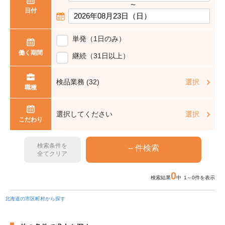
〜
日付
単発（1日のみ）
働く期間
継続（31日以上）
検品業務 (32)
選択
職種
選択してください
選択
こだわり
検索条件を
全てクリア
0
検索結果
中 1～0件を表示
北海道の市区町村から探す