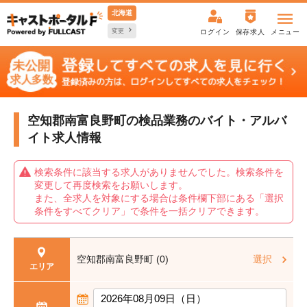
北海道
変更
ログイン
保存求人
メニュー
空知郡南富良野町の検品業務の
バイト・アルバ
イト求人情報
検索条件に該当する求人がありませんでした。検索条件を
変更して再度検索をお願いします。
また、全求人を対象にする場合は条件欄下部にある「選択
条件をすべてクリア」で条件を一括クリアできます。
空知郡南富良野町 (0)
選択
エリア