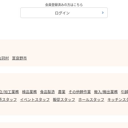
会員登録済みの方はこちら
ログイン
占冠村
富良野市
立/加工業務
検品業務
食品製造
農業
その他軽作業
搬入/搬出業務
引越
売スタッフ
イベントスタッフ
販促スタッフ
ホールスタッフ
キッチンス