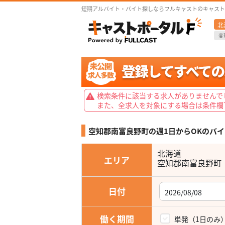
短期アルバイト・バイト探しならフルキャストのキャスト
北
変
検索条件に該当する求人がありませんで
また、全求人を対象にする場合は条件欄
空知郡南富良野町の週1日からOKの
バイ
北海道
エリア
空知郡南富良野町
日付
働く期間
単発（1日のみ