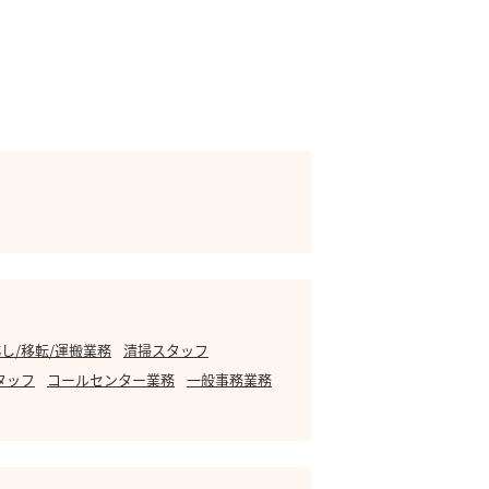
し/移転/運搬業務
清掃スタッフ
タッフ
コールセンター業務
一般事務業務