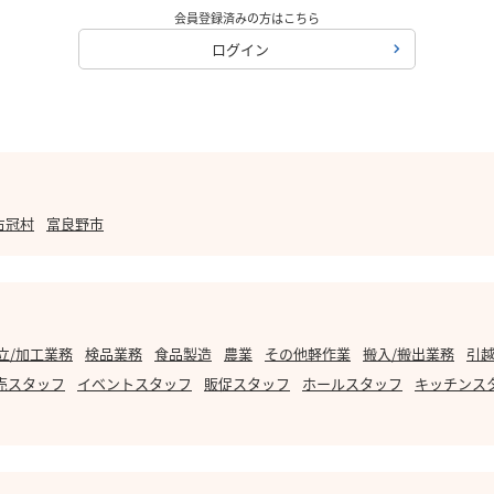
会員登録済みの方はこちら
ログイン
占冠村
富良野市
立/加工業務
検品業務
食品製造
農業
その他軽作業
搬入/搬出業務
引越
売スタッフ
イベントスタッフ
販促スタッフ
ホールスタッフ
キッチンス