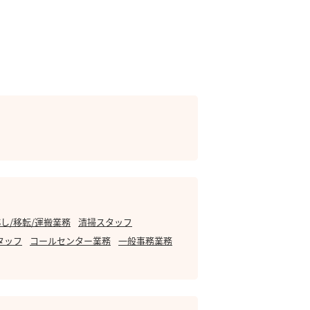
し/移転/運搬業務
清掃スタッフ
タッフ
コールセンター業務
一般事務業務