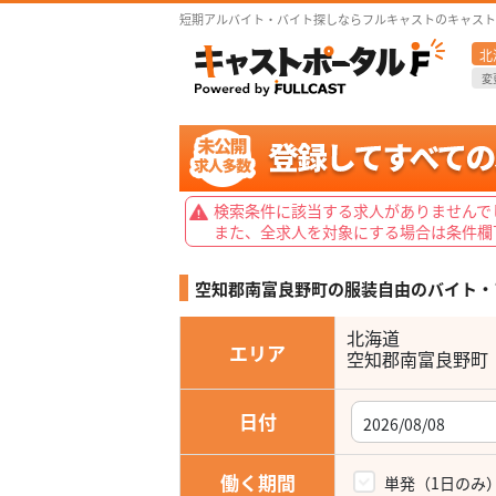
短期アルバイト・バイト探しならフルキャストのキャスト
北
変
検索条件に該当する求人がありませんで
また、全求人を対象にする場合は条件欄
空知郡南富良野町の服装自由の
バイト・
北海道
エリア
空知郡南富良野町
日付
働く期間
単発（1日のみ