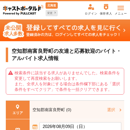
北海道
変更
ログイン
保存求人
メニュー
空知郡南富良野町の友達と応募歓迎の
バイト・
アルバイト求人情報
検索条件に該当する求人がありませんでした。検索条件を
変更して再度検索をお願いします。
また、全求人を対象にする場合は条件欄下部にある「選択
条件をすべてクリア」で条件を一括クリアできます。
空知郡南富良野町 (0)
選択
エリア