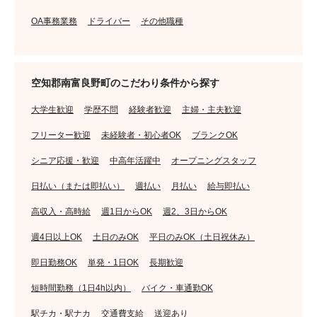
OA事務業務
ドライバー
その他職種
空知郡南富良野町のこだわり条件から探す
大学生歓迎
学歴不問
経験者歓迎
主婦・主夫歓迎
フリーター歓迎
未経験者・初心者OK
ブランクOK
シニア応援・歓迎
中高年活躍中
オープニングスタッフ
日払い（または即払い）
週払い
月払い
給与即払い
高収入・高時給
週1日からOK
週2、3日からOK
週4日以上OK
土日のみOK
平日のみOK（土日祝休み）
即日勤務OK
単発・1日OK
長期歓迎
短時間勤務（1日4h以内）
バイク・車通勤OK
駅チカ・駅ナカ
交通費支給
送迎あり