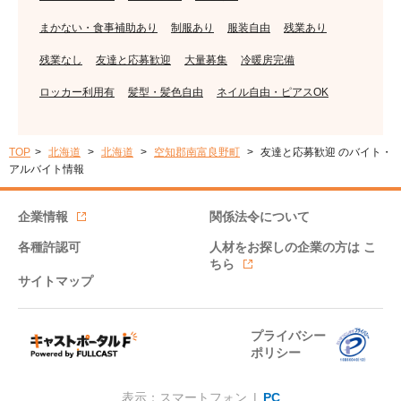
まかない・食事補助あり
制服あり
服装自由
残業あり
残業なし
友達と応募歓迎
大量募集
冷暖房完備
ロッカー利用有
髪型・髪色自由
ネイル自由・ピアスOK
TOP
北海道
北海道
空知郡南富良野町
友達と応募歓迎 のバイト・
アルバイト情報
企業情報
関係法令について
各種許認可
人材をお探しの企業の方は
こ
ちら
サイトマップ
プライバシー
ポリシー
表示：スマートフォン |
PC