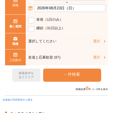
〜
日付
単発（1日のみ）
働く期間
継続（31日以上）
選択してください
選択
職種
友達と応募歓迎 (87)
選択
こだわり
検索条件を
全てクリア
0
検索結果
中 1～0件を表示
北海道の市区町村から探す