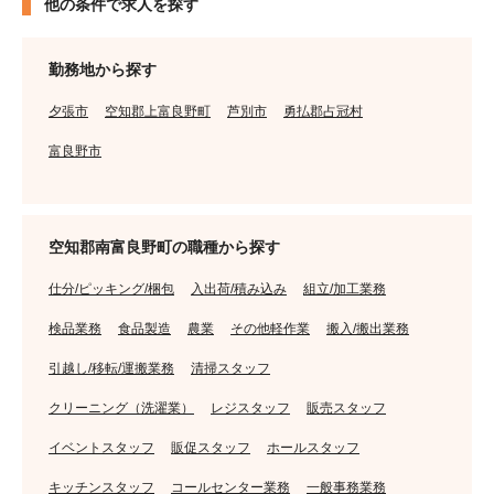
他の条件で求人を探す
勤務地から探す
夕張市
空知郡上富良野町
芦別市
勇払郡占冠村
富良野市
空知郡南富良野町の職種から探す
仕分/ピッキング/梱包
入出荷/積み込み
組立/加工業務
検品業務
食品製造
農業
その他軽作業
搬入/搬出業務
引越し/移転/運搬業務
清掃スタッフ
クリーニング（洗濯業）
レジスタッフ
販売スタッフ
イベントスタッフ
販促スタッフ
ホールスタッフ
キッチンスタッフ
コールセンター業務
一般事務業務