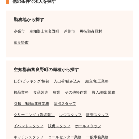
他の条件で求人を探す
勤務地から探す
夕張市
空知郡上富良野町
芦別市
勇払郡占冠村
富良野市
空知郡南富良野町の職種から探す
仕分/ピッキング/梱包
入出荷/積み込み
組立/加工業務
検品業務
食品製造
農業
その他軽作業
搬入/搬出業務
引越し/移転/運搬業務
清掃スタッフ
クリーニング（洗濯業）
レジスタッフ
販売スタッフ
イベントスタッフ
販促スタッフ
ホールスタッフ
キッチンスタッフ
コールセンター業務
一般事務業務