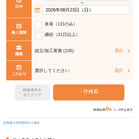
〜
日付
単発（1日のみ）
働く期間
継続（31日以上）
組立/加工業務 (105)
選択
職種
選択してください
選択
こだわり
検索条件を
全てクリア
0
検索結果
中 1～0件を表示
北海道の市区町村から探す