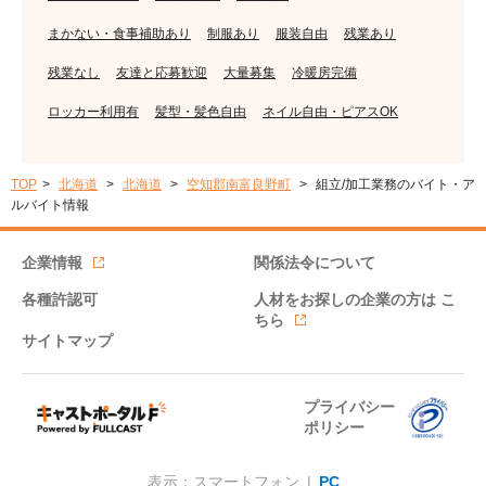
まかない・食事補助あり
制服あり
服装自由
残業あり
残業なし
友達と応募歓迎
大量募集
冷暖房完備
ロッカー利用有
髪型・髪色自由
ネイル自由・ピアスOK
TOP
北海道
北海道
空知郡南富良野町
組立/加工業務のバイト・ア
ルバイト情報
企業情報
関係法令について
各種許認可
人材をお探しの企業の方は
こ
ちら
サイトマップ
プライバシー
ポリシー
表示：スマートフォン |
PC