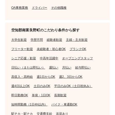
OA事務業務
ドライバー
その他職種
空知郡南富良野町のこだわり条件から探す
大学生歓迎
学歴不問
経験者歓迎
主婦・主夫歓迎
フリーター歓迎
未経験者・初心者OK
ブランクOK
シニア応援・歓迎
中高年活躍中
オープニングスタッフ
日払い（または即払い）
週払い
月払い
給与即払い
高収入・高時給
週1日からOK
週2、3日からOK
週4日以上OK
土日のみOK
平日のみOK（土日祝休み）
即日勤務OK
単発・1日OK
長期歓迎
短時間勤務（1日4h以内）
バイク・車通勤OK
駅チカ・駅ナカ
交通費支給
送迎あり