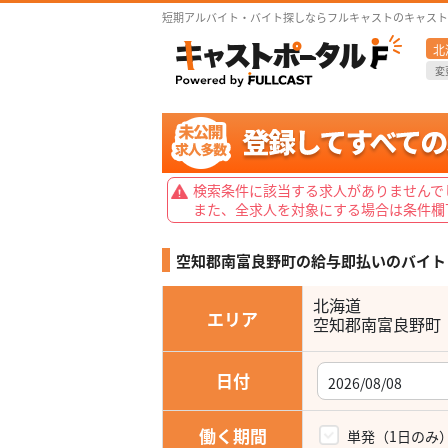
短期アルバイト・バイト探しならフルキャストのキャスト
北
変
検索条件に該当する求人がありませんで
また、全求人を対象にする場合は条件欄
空知郡南富良野町の給与即払いの
バイト
北海道
エリア
空知郡南富良野町
日付
働く期間
単発（1日のみ