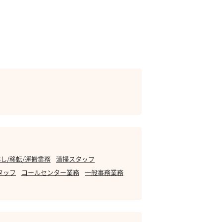
し/移転/運搬業務
清掃スタッフ
タッフ
コールセンター業務
一般事務業務