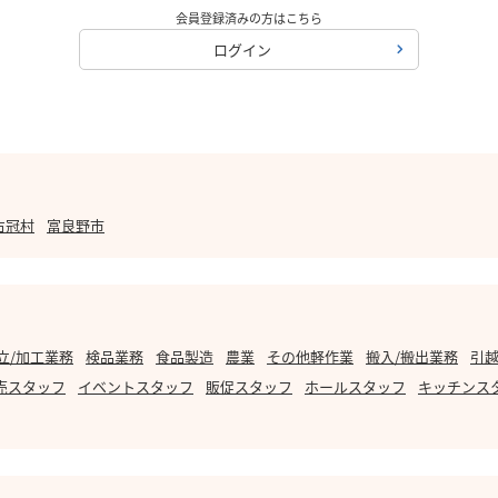
会員登録済みの方はこちら
ログイン
占冠村
富良野市
立/加工業務
検品業務
食品製造
農業
その他軽作業
搬入/搬出業務
引越
売スタッフ
イベントスタッフ
販促スタッフ
ホールスタッフ
キッチンス