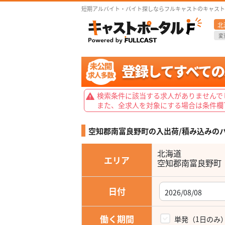
短期アルバイト・バイト探しならフルキャストのキャスト
北
変
検索条件に該当する求人がありませんで
また、全求人を対象にする場合は条件欄
空知郡南富良野町の入出荷/積み込みの
北海道
エリア
空知郡南富良野町
日付
働く期間
単発（1日のみ