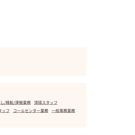
し/移転/運搬業務
清掃スタッフ
タッフ
コールセンター業務
一般事務業務