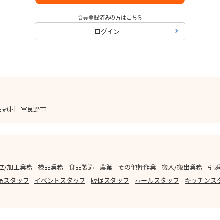
会員登録済みの方はこちら
ログイン
占冠村
富良野市
立/加工業務
検品業務
食品製造
農業
その他軽作業
搬入/搬出業務
引越
売スタッフ
イベントスタッフ
販促スタッフ
ホールスタッフ
キッチンス