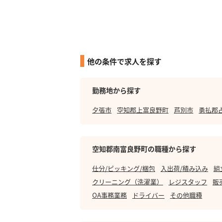
他の条件で求人を探す
勤務地から探す
夕張市
空知郡上富良野町
芦別市
勇払郡
空知郡南富良野町の職種から探す
仕分/ピッキング/梱包
入出荷/積み込み
組
クリーニング（洗濯業）
レジスタッフ
販
OA事務業務
ドライバー
その他職種