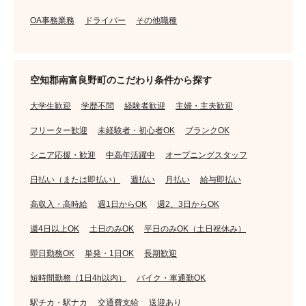
OA事務業務
ドライバー
その他職種
空知郡南富良野町のこだわり条件から探す
大学生歓迎
学歴不問
経験者歓迎
主婦・主夫歓迎
フリーター歓迎
未経験者・初心者OK
ブランクOK
シニア応援・歓迎
中高年活躍中
オープニングスタッフ
日払い（または即払い）
週払い
月払い
給与即払い
高収入・高時給
週1日からOK
週2、3日からOK
週4日以上OK
土日のみOK
平日のみOK（土日祝休み）
即日勤務OK
単発・1日OK
長期歓迎
短時間勤務（1日4h以内）
バイク・車通勤OK
駅チカ・駅ナカ
交通費支給
送迎あり