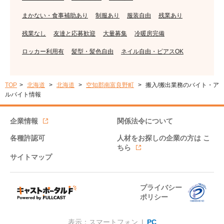
まかない・食事補助あり
制服あり
服装自由
残業あり
残業なし
友達と応募歓迎
大量募集
冷暖房完備
ロッカー利用有
髪型・髪色自由
ネイル自由・ピアスOK
TOP
北海道
北海道
空知郡南富良野町
搬入/搬出業務のバイト・ア
ルバイト情報
企業情報
関係法令について
各種許認可
人材をお探しの企業の方は
こ
ちら
サイトマップ
プライバシー
ポリシー
表示：スマートフォン |
PC