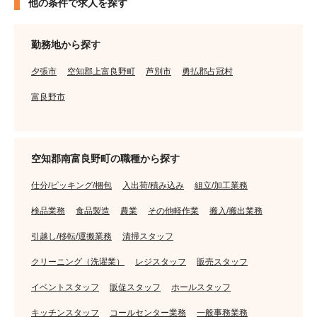
他の条件で求人を探す
勤務地から探す
夕張市
空知郡上富良野町
芦別市
勇払郡占冠村
富良野市
空知郡南富良野町の職種から探す
仕分/ピッキング/梱包
入出荷/積み込み
組立/加工業務
検品業務
食品製造
農業
その他軽作業
搬入/搬出業務
引越し/移転/運搬業務
清掃スタッフ
クリーニング（洗濯業）
レジスタッフ
販売スタッフ
イベントスタッフ
販促スタッフ
ホールスタッフ
キッチンスタッフ
コールセンター業務
一般事務業務