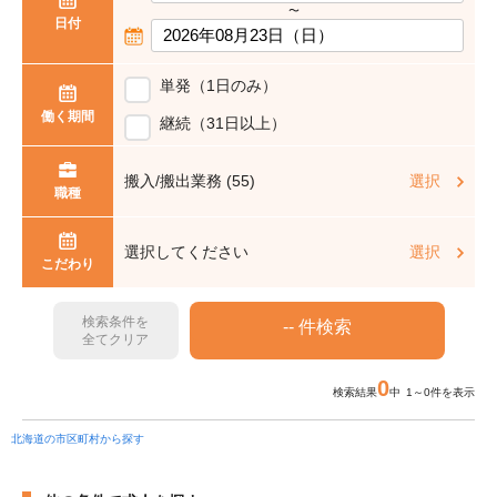
〜
日付
単発（1日のみ）
働く期間
継続（31日以上）
搬入/搬出業務 (55)
選択
職種
選択してください
選択
こだわり
検索条件を
全てクリア
0
検索結果
中 1～0件を表示
北海道の市区町村から探す