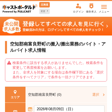
北海道
変更
ログイン
保存求人
メニュー
空知郡南富良野町の搬入/搬出業務の
バイト・ア
ルバイト求人情報
検索条件に該当する求人がありませんでした。検索条件を
変更して再度検索をお願いします。
また、全求人を対象にする場合は条件欄下部にある「選択
条件をすべてクリア」で条件を一括クリアできます。
空知郡南富良野町 (0)
選択
エリア