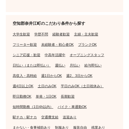
空知郡奈井江町のこだわり条件から探す
大学生歓迎
学歴不問
経験者歓迎
主婦・主夫歓迎
フリーター歓迎
未経験者・初心者OK
ブランクOK
シニア応援・歓迎
中高年活躍中
オープニングスタッフ
日払い（または即払い）
週払い
月払い
給与即払い
高収入・高時給
週1日からOK
週2、3日からOK
週4日以上OK
土日のみOK
平日のみOK（土日祝休み）
即日勤務OK
単発・1日OK
長期歓迎
短時間勤務（1日4h以内）
バイク・車通勤OK
駅チカ・駅ナカ
交通費支給
送迎あり
まかない・食事補助あり
制服あり
服装自由
残業あり