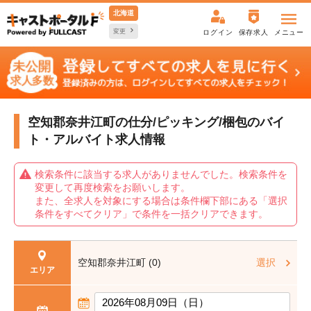
北海道
変更
ログイン
保存求人
メニュー
空知郡奈井江町の仕分/ピッキング/梱包の
バイ
ト・アルバイト求人情報
検索条件に該当する求人がありませんでした。検索条件を
変更して再度検索をお願いします。
また、全求人を対象にする場合は条件欄下部にある「選択
条件をすべてクリア」で条件を一括クリアできます。
空知郡奈井江町 (0)
選択
エリア