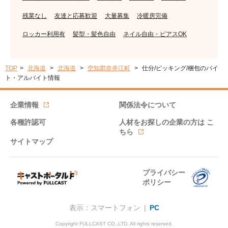
残業なし
友達と応募歓迎
大量募集
冷暖房完備
ロッカー利用有
髪型・髪色自由
ネイル自由・ピアスOK
TOP
北海道
北海道
空知郡奈井江町
仕分/ピッキング/梱包のバイ
ト・アルバイト情報
企業情報
関係法令について
各種許認可
人材をお探しの企業の方は
こ
ちら
サイトマップ
プライバシー
ポリシー
表示：スマートフォン |
PC
Copyright FULLCAST CO.,LTD. All rights reserved.