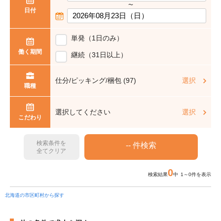
〜
日付
単発（1日のみ）
働く期間
継続（31日以上）
仕分/ピッキング/梱包 (97)
選択
職種
選択してください
選択
こだわり
検索条件を
全てクリア
0
検索結果
中 1～0件を表示
北海道の市区町村から探す