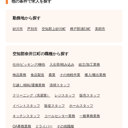
他の条件で求人を探す
勤務地から探す
砂川市
芦別市
空知郡上砂川町
樺戸郡浦臼町
美唄市
空知郡奈井江町の職種から探す
仕分/ピッキング/梱包
入出荷/積み込み
組立/加工業務
検品業務
食品製造
農業
その他軽作業
搬入/搬出業務
引越し/移転/運搬業務
清掃スタッフ
クリーニング（洗濯業）
レジスタッフ
販売スタッフ
イベントスタッフ
販促スタッフ
ホールスタッフ
キッチンスタッフ
コールセンター業務
一般事務業務
OA事務業務
ドライバー
その他職種