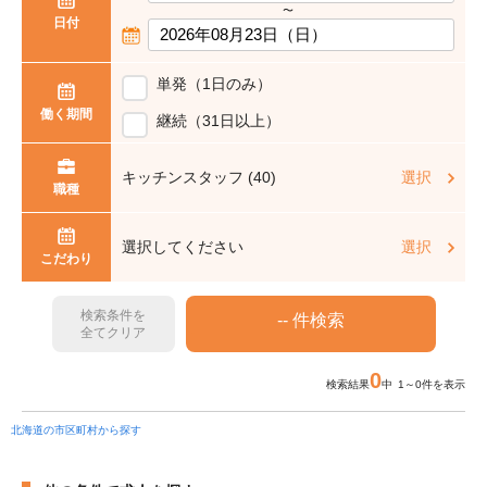
〜
日付
単発（1日のみ）
働く期間
継続（31日以上）
キッチンスタッフ (40)
選択
職種
選択してください
選択
こだわり
検索条件を
全てクリア
0
検索結果
中 1～0件を表示
北海道の市区町村から探す