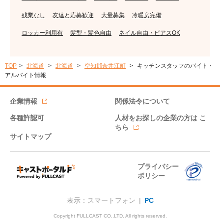
残業なし
友達と応募歓迎
大量募集
冷暖房完備
ロッカー利用有
髪型・髪色自由
ネイル自由・ピアスOK
TOP
北海道
北海道
空知郡奈井江町
キッチンスタッフのバイト・
アルバイト情報
企業情報
関係法令について
各種許認可
人材をお探しの企業の方は
こ
ちら
サイトマップ
プライバシー
ポリシー
表示：スマートフォン |
PC
Copyright FULLCAST CO.,LTD. All rights reserved.