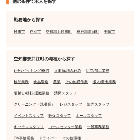
他の条件で求人を探す
勤務地から探す
砂川市
芦別市
空知郡上砂川町
樺戸郡浦臼町
美唄市
空知郡奈井江町の職種から探す
仕分/ピッキング/梱包
入出荷/積み込み
組立/加工業務
検品業務
食品製造
農業
その他軽作業
搬入/搬出業務
引越し/移転/運搬業務
清掃スタッフ
クリーニング（洗濯業）
レジスタッフ
販売スタッフ
イベントスタッフ
販促スタッフ
ホールスタッフ
キッチンスタッフ
コールセンター業務
一般事務業務
OA事務業務
ドライバー
その他職種