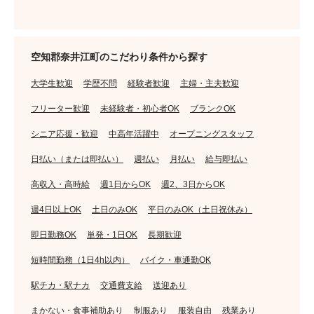
空知郡奈井江町のこだわり条件から探す
大学生歓迎
学歴不問
経験者歓迎
主婦・主夫歓迎
フリーター歓迎
未経験者・初心者OK
ブランクOK
シニア応援・歓迎
中高年活躍中
オープニングスタッフ
日払い（または即払い）
週払い
月払い
給与即払い
高収入・高時給
週1日からOK
週2、3日からOK
週4日以上OK
土日のみOK
平日のみOK（土日祝休み）
即日勤務OK
単発・1日OK
長期歓迎
短時間勤務（1日4h以内）
バイク・車通勤OK
駅チカ・駅ナカ
交通費支給
送迎あり
まかない・食事補助あり
制服あり
服装自由
残業あり