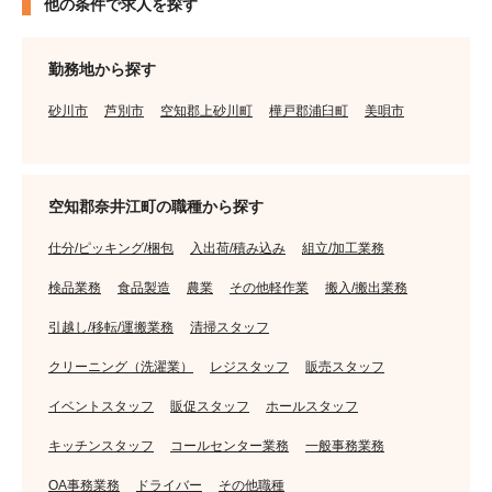
他の条件で求人を探す
勤務地から探す
砂川市
芦別市
空知郡上砂川町
樺戸郡浦臼町
美唄市
空知郡奈井江町の職種から探す
仕分/ピッキング/梱包
入出荷/積み込み
組立/加工業務
検品業務
食品製造
農業
その他軽作業
搬入/搬出業務
引越し/移転/運搬業務
清掃スタッフ
クリーニング（洗濯業）
レジスタッフ
販売スタッフ
イベントスタッフ
販促スタッフ
ホールスタッフ
キッチンスタッフ
コールセンター業務
一般事務業務
OA事務業務
ドライバー
その他職種