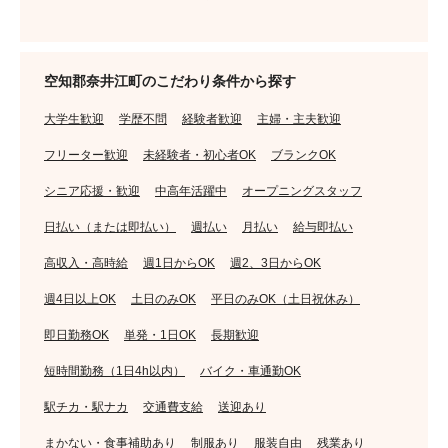
空知郡奈井江町のこだわり条件から探す
大学生歓迎
学歴不問
経験者歓迎
主婦・主夫歓迎
フリーター歓迎
未経験者・初心者OK
ブランクOK
シニア応援・歓迎
中高年活躍中
オープニングスタッフ
日払い（または即払い）
週払い
月払い
給与即払い
高収入・高時給
週1日からOK
週2、3日からOK
週4日以上OK
土日のみOK
平日のみOK（土日祝休み）
即日勤務OK
単発・1日OK
長期歓迎
短時間勤務（1日4h以内）
バイク・車通勤OK
駅チカ・駅ナカ
交通費支給
送迎あり
まかない・食事補助あり
制服あり
服装自由
残業あり