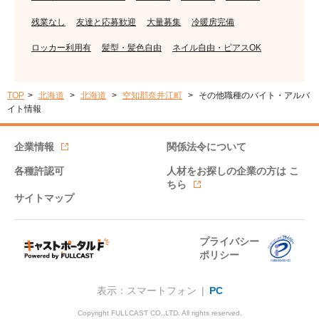
残業なし
友達と応募歓迎
大量募集
冷暖房完備
ロッカー利用有
髪型・髪色自由
ネイル自由・ピアスOK
TOP
北海道
北海道
空知郡奈井江町
その他職種のバイト・アルバ
イト情報
企業情報
関係法令について
各種許認可
人材をお探しの企業の方は
こ
ちら
サイトマップ
プライバシー
ポリシー
表示：スマートフォン |
PC
Copyright FULLCAST CO.,LTD. All rights reserved.