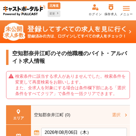
北海道
変更
ログイン
保存求人
メニュー
空知郡奈井江町のその他職種の
バイト・アルバ
イト求人情報
検索条件に該当する求人がありませんでした。検索条件を
変更して再度検索をお願いします。
また、全求人を対象にする場合は条件欄下部にある「選択
条件をすべてクリア」で条件を一括クリアできます。
空知郡奈井江町 (0)
選択
エリア