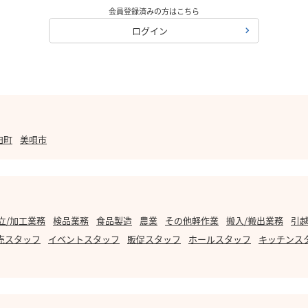
会員登録済みの方はこちら
ログイン
臼町
美唄市
立/加工業務
検品業務
食品製造
農業
その他軽作業
搬入/搬出業務
引越
売スタッフ
イベントスタッフ
販促スタッフ
ホールスタッフ
キッチンス