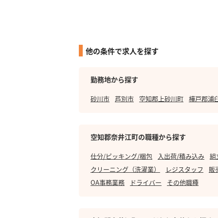
他の条件で求人を探す
勤務地から探す
砂川市
芦別市
空知郡上砂川町
樺戸郡浦
空知郡奈井江町の職種から探す
仕分/ピッキング/梱包
入出荷/積み込み
組
クリーニング（洗濯業）
レジスタッフ
販
OA事務業務
ドライバー
その他職種