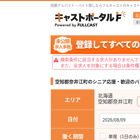
短期アルバイト・バイト探しならフルキャストのキャスト
北
変
検索条件に該当する求人がありませんで
また、全求人を対象にする場合は条件欄
空知郡奈井江町のシニア応援・歓迎の
バ
北海道
エリア
空知郡奈井江町
日付
働く期間
単発（1日のみ