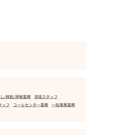
し/移転/運搬業務
清掃スタッフ
タッフ
コールセンター業務
一般事務業務