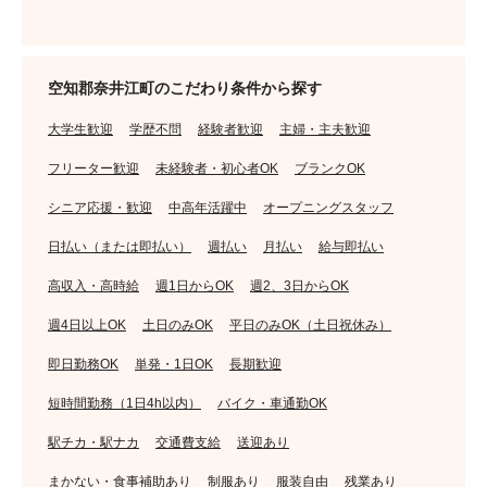
空知郡奈井江町のこだわり条件から探す
大学生歓迎
学歴不問
経験者歓迎
主婦・主夫歓迎
フリーター歓迎
未経験者・初心者OK
ブランクOK
シニア応援・歓迎
中高年活躍中
オープニングスタッフ
日払い（または即払い）
週払い
月払い
給与即払い
高収入・高時給
週1日からOK
週2、3日からOK
週4日以上OK
土日のみOK
平日のみOK（土日祝休み）
即日勤務OK
単発・1日OK
長期歓迎
短時間勤務（1日4h以内）
バイク・車通勤OK
駅チカ・駅ナカ
交通費支給
送迎あり
まかない・食事補助あり
制服あり
服装自由
残業あり