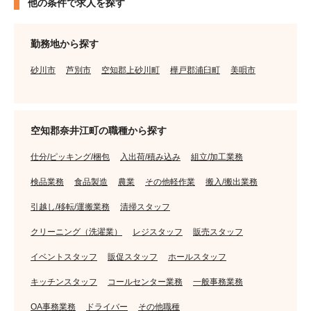
他の条件で求人を探す
勤務地から探す
砂川市
芦別市
空知郡上砂川町
樺戸郡浦臼町
美唄市
空知郡奈井江町の職種から探す
仕分/ピッキング/梱包
入出荷/積み込み
組立/加工業務
検品業務
食品製造
農業
その他軽作業
搬入/搬出業務
引越し/移転/運搬業務
清掃スタッフ
クリーニング（洗濯業）
レジスタッフ
販売スタッフ
イベントスタッフ
販促スタッフ
ホールスタッフ
キッチンスタッフ
コールセンター業務
一般事務業務
OA事務業務
ドライバー
その他職種