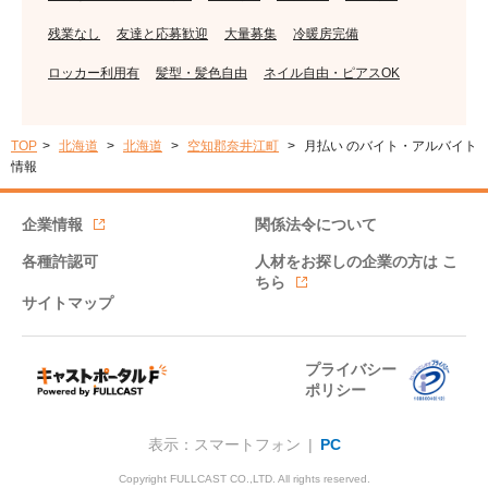
残業なし
友達と応募歓迎
大量募集
冷暖房完備
ロッカー利用有
髪型・髪色自由
ネイル自由・ピアスOK
TOP
北海道
北海道
空知郡奈井江町
月払い のバイト・アルバイト
情報
企業情報
関係法令について
各種許認可
人材をお探しの企業の方は
こ
ちら
サイトマップ
プライバシー
ポリシー
表示：スマートフォン |
PC
Copyright FULLCAST CO.,LTD. All rights reserved.