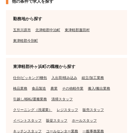
他の条件で求人を探す
勤務地から探す
五所川原市
北津軽郡中泊町
東津軽郡蓬田村
東津軽郡今別町
東津軽郡外ヶ浜町の職種から探す
仕分/ピッキング/梱包
入出荷/積み込み
組立/加工業務
検品業務
食品製造
農業
その他軽作業
搬入/搬出業務
引越し/移転/運搬業務
清掃スタッフ
クリーニング（洗濯業）
レジスタッフ
販売スタッフ
イベントスタッフ
販促スタッフ
ホールスタッフ
キッチンスタッフ
コールセンター業務
一般事務業務