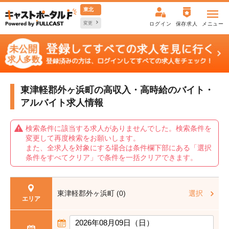
東北
変更
ログイン
保存求人
メニュー
東津軽郡外ヶ浜町の高収入・高時給の
バイト・
アルバイト求人情報
検索条件に該当する求人がありませんでした。検索条件を
変更して再度検索をお願いします。
また、全求人を対象にする場合は条件欄下部にある「選択
条件をすべてクリア」で条件を一括クリアできます。
東津軽郡外ヶ浜町 (0)
選択
エリア