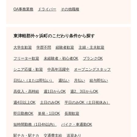
OA事務業務
ドライバー
その他職種
東津軽郡外ヶ浜町のこだわり条件から探す
大学生歓迎
学歴不問
経験者歓迎
主婦・主夫歓迎
フリーター歓迎
未経験者・初心者OK
ブランクOK
シニア応援・歓迎
中高年活躍中
オープニングスタッフ
日払い（または即払い）
週払い
月払い
給与即払い
高収入・高時給
週1日からOK
週2、3日からOK
週4日以上OK
土日のみOK
平日のみOK（土日祝休み）
即日勤務OK
単発・1日OK
長期歓迎
短時間勤務（1日4h以内）
バイク・車通勤OK
駅チカ・駅ナカ
交通費支給
送迎あり