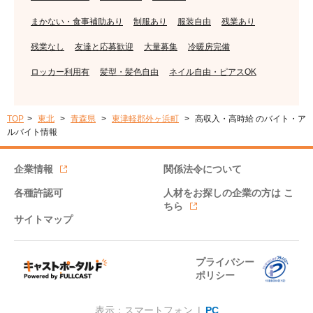
まかない・食事補助あり
制服あり
服装自由
残業あり
残業なし
友達と応募歓迎
大量募集
冷暖房完備
ロッカー利用有
髪型・髪色自由
ネイル自由・ピアスOK
TOP
東北
青森県
東津軽郡外ヶ浜町
高収入・高時給 のバイト・ア
ルバイト情報
企業情報
関係法令について
各種許認可
人材をお探しの企業の方は
こ
ちら
サイトマップ
プライバシー
ポリシー
表示：スマートフォン |
PC