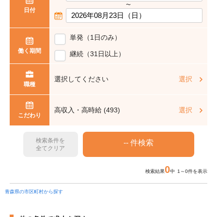
〜
日付
単発（1日のみ）
働く期間
継続（31日以上）
選択してください
選択
職種
高収入・高時給 (493)
選択
こだわり
検索条件を
全てクリア
0
検索結果
中 1～0件を表示
青森県の市区町村から探す