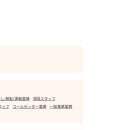
し/移転/運搬業務
清掃スタッフ
タッフ
コールセンター業務
一般事務業務