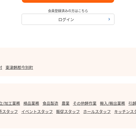
会員登録済みの方はこちら
ログイン
村
東津軽郡今別町
立/加工業務
検品業務
食品製造
農業
その他軽作業
搬入/搬出業務
引越
売スタッフ
イベントスタッフ
販促スタッフ
ホールスタッフ
キッチンス