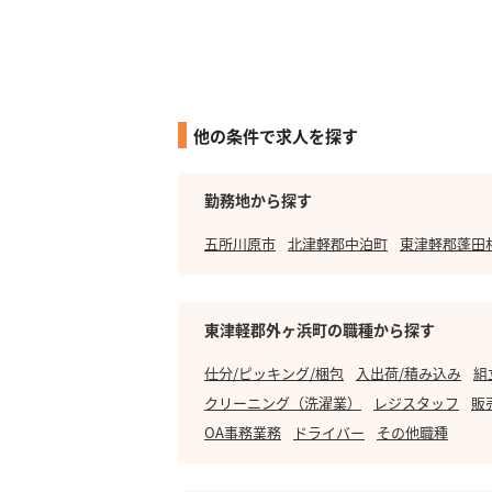
他の条件で求人を探す
勤務地から探す
五所川原市
北津軽郡中泊町
東津軽郡蓬田
東津軽郡外ヶ浜町の職種から探す
仕分/ピッキング/梱包
入出荷/積み込み
組
クリーニング（洗濯業）
レジスタッフ
販
OA事務業務
ドライバー
その他職種