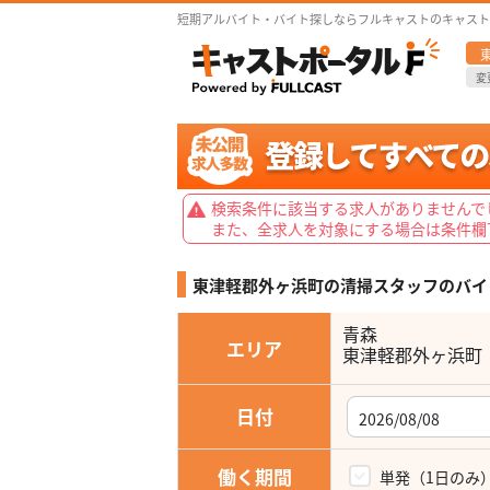
短期アルバイト・バイト探しならフルキャストのキャスト
変
検索条件に該当する求人がありませんで
また、全求人を対象にする場合は条件欄
東津軽郡外ヶ浜町の清掃スタッフの
バイ
青森
エリア
東津軽郡外ヶ浜町
日付
働く期間
単発（1日のみ