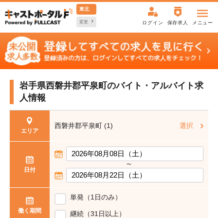
東北
変更
ログイン
保存求人
メニュー
岩手県西磐井郡平泉町の
バイト・アルバイト求
人情報
西磐井郡平泉町 (1)
選択
エリア
〜
日付
単発（1日のみ）
働く期間
継続（31日以上）