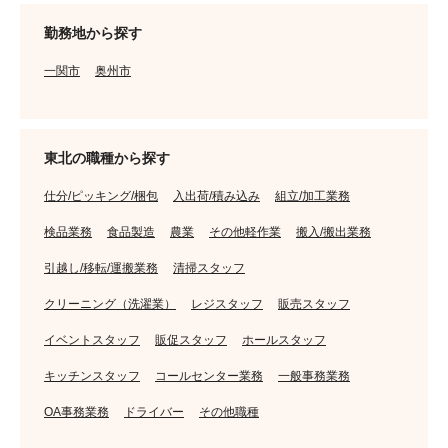
勤務地から探す
一関市
奥州市
東北の職種から探す
仕分/ピッキング/梱包
入出荷/積み込み
組立/加工業務
検品業務
食品製造
農業
その他軽作業
搬入/搬出業務
引越し/移転/運搬業務
清掃スタッフ
クリーニング（洗濯業）
レジスタッフ
販売スタッフ
イベントスタッフ
販促スタッフ
ホールスタッフ
キッチンスタッフ
コールセンター業務
一般事務業務
OA事務業務
ドライバー
その他職種