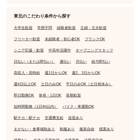
東北のこだわり条件から探す
大学生歓迎
学歴不問
経験者歓迎
主婦・主夫歓迎
フリーター歓迎
未経験者・初心者OK
ブランクOK
シニア応援・歓迎
中高年活躍中
オープニングスタッフ
日払い（または即払い）
週払い
月払い
給与即払い
高収入・高時給
週1日からOK
週2、3日からOK
週4日以上OK
土日のみOK
平日のみOK（土日祝休み）
即日勤務OK
単発・1日OK
長期歓迎
短時間勤務（1日4h以内）
バイク・車通勤OK
駅チカ・駅ナカ
交通費支給
送迎あり
まかない・食事補助あり
制服あり
服装自由
残業あり