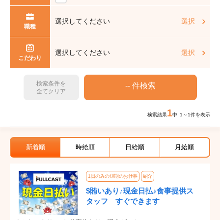
選択してください
選択
職種
選択してください
選択
こだわり
検索条件を
全てクリア
1
検索結果
中 1～1件を表示
新着順
時給順
日給順
月給順
1日のみの短期のお仕事
紹介
$賄いあり♪現金日払♪食事提供ス
タッフ すぐできます