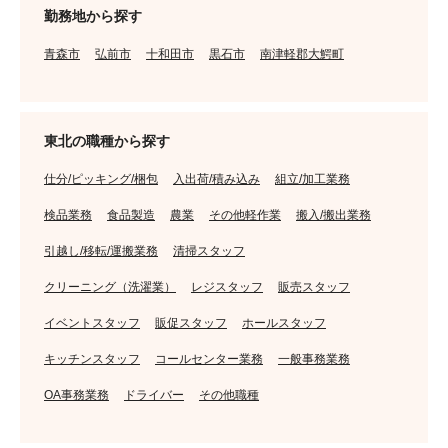
勤務地から探す
青森市
弘前市
十和田市
黒石市
南津軽郡大鰐町
東北の職種から探す
仕分/ピッキング/梱包
入出荷/積み込み
組立/加工業務
検品業務
食品製造
農業
その他軽作業
搬入/搬出業務
引越し/移転/運搬業務
清掃スタッフ
クリーニング（洗濯業）
レジスタッフ
販売スタッフ
イベントスタッフ
販促スタッフ
ホールスタッフ
キッチンスタッフ
コールセンター業務
一般事務業務
OA事務業務
ドライバー
その他職種