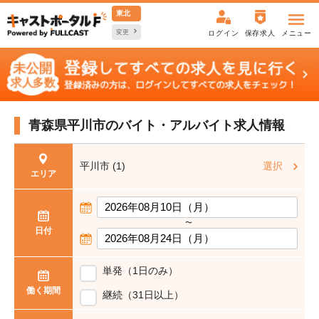
東北
変更
ログイン
保存求人
メニュー
青森県平川市の
バイト・アルバイト求人情報
平川市 (1)
選択
エリア
〜
日付
単発（1日のみ）
働く期間
継続（31日以上）