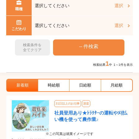
選択してください
選択
職種
選択してください
選択
こだわり
検索条件を
全てクリア
1
検索結果
中 1～1件を表示
新着順
時給順
日給順
月給順
31日以上のお仕事
派遣
社員登用あり★ﾄﾗｸﾀｰの運転や刈払
い機を使って農作業♪
※この写真は就業イメージです