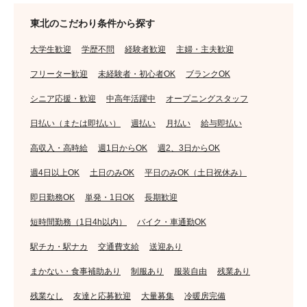
東北のこだわり条件から探す
大学生歓迎
学歴不問
経験者歓迎
主婦・主夫歓迎
フリーター歓迎
未経験者・初心者OK
ブランクOK
シニア応援・歓迎
中高年活躍中
オープニングスタッフ
日払い（または即払い）
週払い
月払い
給与即払い
高収入・高時給
週1日からOK
週2、3日からOK
週4日以上OK
土日のみOK
平日のみOK（土日祝休み）
即日勤務OK
単発・1日OK
長期歓迎
短時間勤務（1日4h以内）
バイク・車通勤OK
駅チカ・駅ナカ
交通費支給
送迎あり
まかない・食事補助あり
制服あり
服装自由
残業あり
残業なし
友達と応募歓迎
大量募集
冷暖房完備