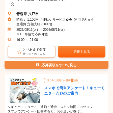
・交...
青森県 八戸市
時給： 1,100円 / 即払いサービス�� 利用できます
交通費 定額支給 (500円)
2026/08/11(火) ～ 2026/08/11(火)
※1日単位で応募可能
16:00 ～ 21:00
とりあえず保存
詳細を見る
後でまとめてみる
応募要項をすべて見る
1日のみの短期のお仕事
請負
スマホで簡単アンケート！キューモ
ニター☆彡のご案内
＼キューモニター／ 通勤・通学 スキマ時間にコツコツ
スマホでアンケート回答すると、お小遣いが稼げ...