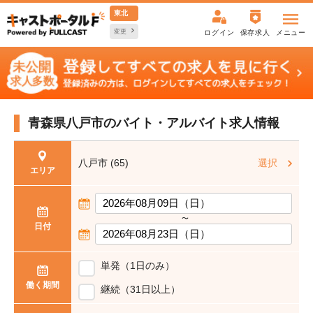
東北
変更
ログイン
保存求人
メニュー
青森県八戸市の
バイト・アルバイト求人情報
八戸市 (65)
選択
エリア
〜
日付
単発（1日のみ）
働く期間
継続（31日以上）