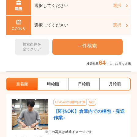
選択してください
選択
職種
選択してください
選択
こだわり
検索条件を
全てクリア
64
検索結果
中 1～10件を表示
新着順
時給順
日給順
月給順
1日のみの短期のお仕事
紹介
【即払OK】倉庫内での梱包・発送
作業♪
※この写真は就業イメージです