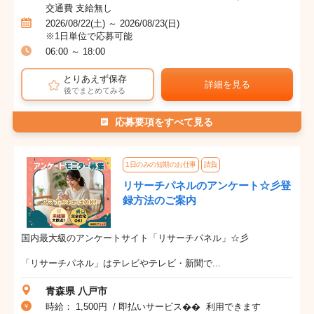
交通費 支給無し
2026/08/22(土) ～ 2026/08/23(日)
※1日単位で応募可能
06:00 ～ 18:00
とりあえず保存
詳細を見る
後でまとめてみる
応募要項をすべて見る
1日のみの短期のお仕事
請負
リサーチパネルのアンケート☆彡登
録方法のご案内
国内最大級のアンケートサイト「リサーチパネル」☆彡
「リサーチパネル」はテレビやテレビ・新聞で...
青森県 八戸市
時給： 1,500円 / 即払いサービス�� 利用できます