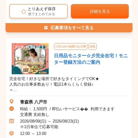
とりあえず保存
詳細を見る
後でまとめてみる
応募要項をすべて見る
1日のみの短期のお仕事
請負
日用品モニター☆彡完全在宅！モニ
ター登録方法のご案内
完全在宅！好きな場所で好きなタイミングでOK★
人気のお仕事多数あり！電話1本らくらく登録♪
＝...
青森県 八戸市
時給： 1,500円 / 即払いサービス�� 利用できます
交通費 支給無し
2026/08/09(日) ～ 2026/08/23(日)
※1日単位で応募可能
12:00 ～ 13:00