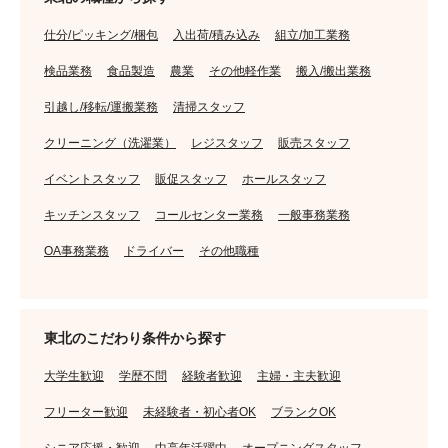
仕分/ピッキング/梱包
入出荷/積み込み
組立/加工業務
検品業務
食品製造
農業
その他軽作業
搬入/搬出業務
引越し/移転/運搬業務
清掃スタッフ
クリーニング（洗濯業）
レジスタッフ
販売スタッフ
イベントスタッフ
販促スタッフ
ホールスタッフ
キッチンスタッフ
コールセンター業務
一般事務業務
OA事務業務
ドライバー
その他職種
東北のこだわり条件から探す
大学生歓迎
学歴不問
経験者歓迎
主婦・主夫歓迎
フリーター歓迎
未経験者・初心者OK
ブランクOK