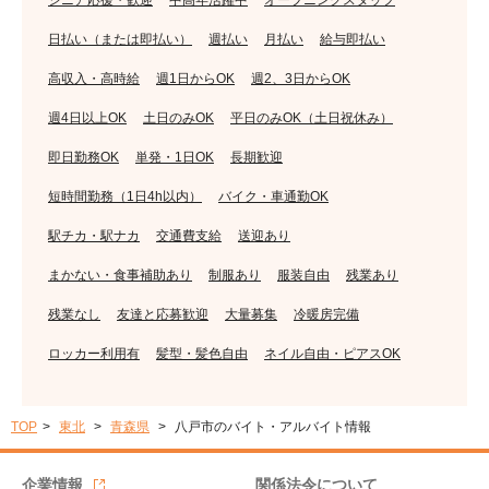
シニア応援・歓迎
中高年活躍中
オープニングスタッフ
日払い（または即払い）
週払い
月払い
給与即払い
高収入・高時給
週1日からOK
週2、3日からOK
週4日以上OK
土日のみOK
平日のみOK（土日祝休み）
即日勤務OK
単発・1日OK
長期歓迎
短時間勤務（1日4h以内）
バイク・車通勤OK
駅チカ・駅ナカ
交通費支給
送迎あり
まかない・食事補助あり
制服あり
服装自由
残業あり
残業なし
友達と応募歓迎
大量募集
冷暖房完備
ロッカー利用有
髪型・髪色自由
ネイル自由・ピアスOK
TOP
東北
青森県
八戸市のバイト・アルバイト情報
企業情報
関係法令について