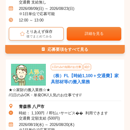
交通費 支給無し
2026/08/09(日) ～ 2026/08/23(日)
※1日単位で応募可能
12:00 ～ 13:00
とりあえず保存
詳細を見る
後でまとめてみる
応募要項をすべて見る
1日のみの短期のお仕事
紹介
（株）FL【時給1,100＋交通費】家
具部材等の搬入業務
★☆家財の搬入業務☆★
//1日のみOK・単発OK//人気のお仕事です//
青森県 八戸市
時給： 1,100円 / 即払いサービス�� 利用できます
交通費 定額支給 (500円)
2026/08/19(水) ～ 2026/08/20(木)
※1日単位で応募可能